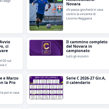
ari degli
Novara
chi passa giocherà in casa
contro la vincente di
Livorno-Reggiana
"Avvio
Il cammino completo
o, ci
del Novara in
vare
campionato
tutti gli incontri
l DS sul
erie C
e e Marzo
Serie C 2026-27 Gir.A,
on la Pro
il calendario
rta poi in casa