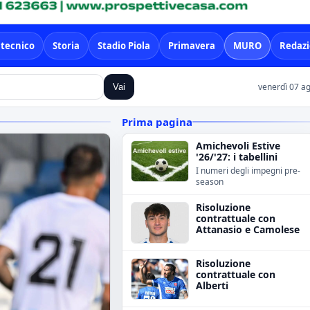
 tecnico
Storia
Stadio Piola
Primavera
MURO
Redaz
venerdì 07 a
Vai
Prima pagina
Amichevoli Estive
'26/'27: i tabellini
I numeri degli impegni pre-
season
Risoluzione
contrattuale con
Attanasio e Camolese
Risoluzione
contrattuale con
Alberti