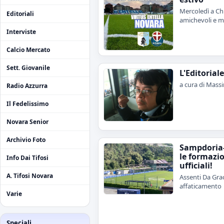
Mercoledì a Chi
Editoriali
amichevoli e me
Interviste
Calcio Mercato
Sett. Giovanile
L'Editorial
a cura di Mass
Radio Azzurra
Il Fedelissimo
Novara Senior
Archivio Foto
Sampdoria
le formazi
Info Dai Tifosi
ufficiali!
A. Tifosi Novara
Assenti Da Grac
affaticamento
Varie
Speciali