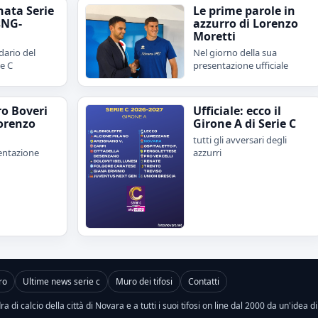
nata Serie
Le prime parole in
sNG-
azzurro di Lorenzo
Moretti
dario del
Nel giorno della sua
ie C
presentazione ufficiale
ro Boveri
Ufficiale: ecco il
orenzo
Girone A di Serie C
tutti gli avversari degli
sentazione
azzurri
ro
Ultime news serie c
Muro dei tifosi
Contatti
a di calcio della città di Novara e a tutti i suoi tifosi on line dal 2000 da un'idea d