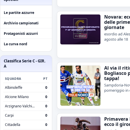
Le partite azzurre
Novara: ecc
delle prime
Archivio campionati
giornate
Protagonisti azzurri
esordio ad Ales
agosto alle 18
La curva nord
Classifica Serie C - GIR.
A
Al via il rit
Bogliasco 
tappa!
SQUADRA
PT
Sampdoria-Nov
Albinoleffe
0
pomeriggio in 
Alcione Milano
0
Arzignano Valchiampo
0
Carpi
0
Primavera 
ecco il giro
Cittadella
0