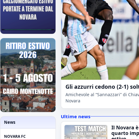
Gli azzurri cedono (2-1) sol
Amichevole al “Sannazzari” di Chiava
Novara
Ultime news
News
Il Novara è
quarto im
NOVARA FC
estivo