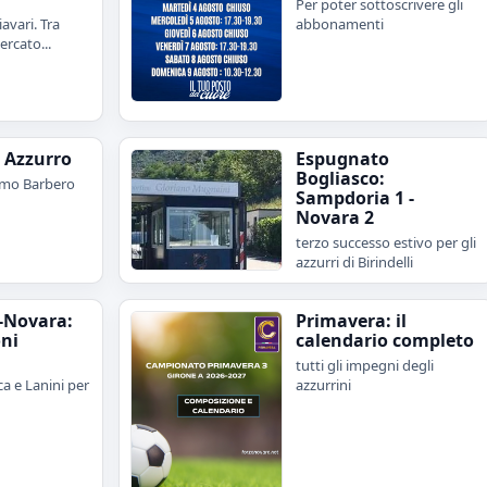
Per poter sottoscrivere gli
avari. Tra
abbonamenti
rcato...
e Azzurro
Espugnato
Bogliasco:
imo Barbero
Sampdoria 1 -
Novara 2
terzo successo estivo per gli
azzurri di Birindelli
-Novara:
Primavera: il
oni
calendario completo
tutti gli impegni degli
a e Lanini per
azzurrini