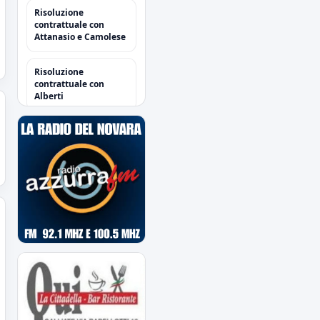
Risoluzione
contrattuale con
Attanasio e Camolese
Risoluzione
contrattuale con
Alberti
Acquisti/Cessioni
"Sessione Estiva
2026/2027"
tutte le operazioni degli
azzurri
Il Novara è atteso dal
quarto impegno
estivo
Mercoledì a Chiavari.
Tra amichevoli e
mercato...
Orari Biglietteria