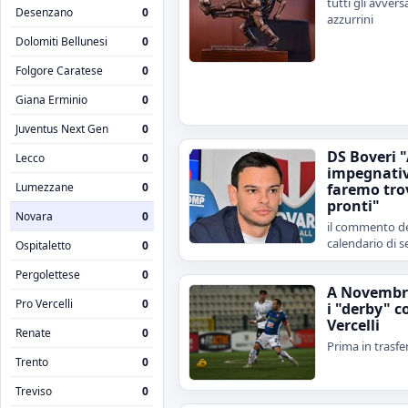
tutti gli avvers
Desenzano
0
azzurrini
Dolomiti Bellunesi
0
Folgore Caratese
0
Giana Erminio
0
Juventus Next Gen
0
DS Boveri 
Lecco
0
impegnativ
Lumezzane
0
faremo tro
pronti"
Novara
0
il commento de
calendario di s
Ospitaletto
0
Pergolettese
0
A Novembr
Pro Vercelli
0
i "derby" c
Vercelli
Renate
0
Prima in trasfe
Trento
0
Treviso
0