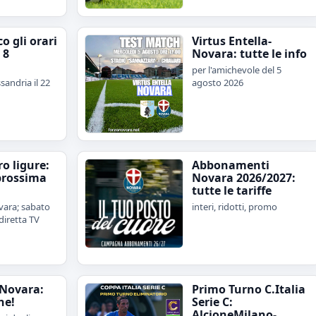
o gli orari
Virtus Entella-
 8
Novara: tutte le info
per l'amichevole del 5
sandria il 22
agosto 2026
iro ligure:
Abbonamenti
prossima
Novara 2026/2027:
tutte le tariffe
ara; sabato
interi, ridotti, promo
diretta TV
Novara:
Primo Turno C.Italia
ne!
Serie C:
AlcioneMilano-