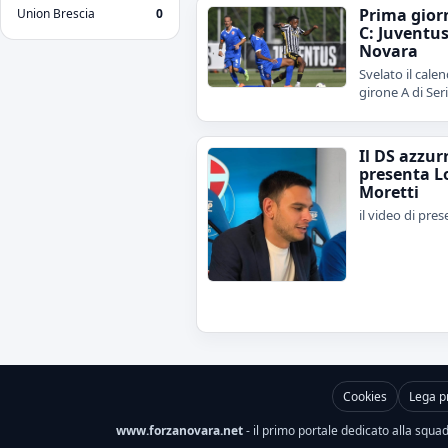
Prima gior
Union Brescia
0
C: Juventu
Novara
Svelato il calen
girone A di Ser
Il DS azzur
presenta L
Moretti
il video di pre
Cookies
Lega p
www.forzanovara.net
- il primo portale dedicato alla squadr