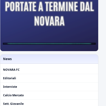
News
NOVARA FC
Editoriali
Interviste
Calcio Mercato
Sett. Giovanile