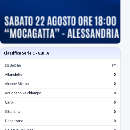
Classifica Serie C - GIR. A
SQUADRA
PT
Albinoleffe
0
Alcione Milano
0
Arzignano Valchiampo
0
Carpi
0
Cittadella
0
Desenzano
0