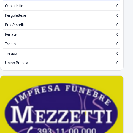
Ospitaletto
0
Pergolettese
0
Pro Vercelli
0
Renate
0
Trento
0
Treviso
0
Union Brescia
0