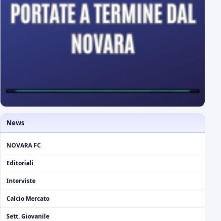
News
NOVARA FC
Editoriali
Interviste
Calcio Mercato
Sett. Giovanile