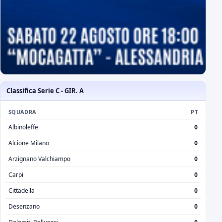
Classifica Serie C - GIR. A
SQUADRA
PT
Albinoleffe
0
Alcione Milano
0
Arzignano Valchiampo
0
Carpi
0
Cittadella
0
Desenzano
0