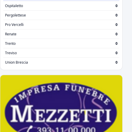
Ospitaletto
0
Pergolettese
0
Pro Vercelli
0
Renate
0
Trento
0
Treviso
0
Union Brescia
0