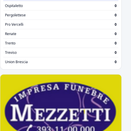
Ospitaletto
0
Pergolettese
0
Pro Vercelli
0
Renate
0
Trento
0
Treviso
0
Union Brescia
0