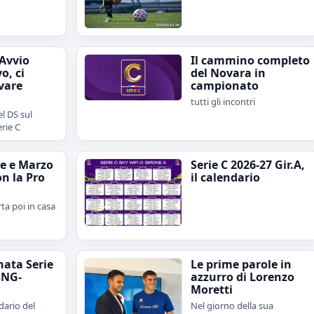
"Avvio
Il cammino completo
o, ci
del Novara in
vare
campionato
tutti gli incontri
l DS sul
erie C
e e Marzo
Serie C 2026-27 Gir.A,
on la Pro
il calendario
rta poi in casa
nata Serie
Le prime parole in
sNG-
azzurro di Lorenzo
Moretti
dario del
Nel giorno della sua