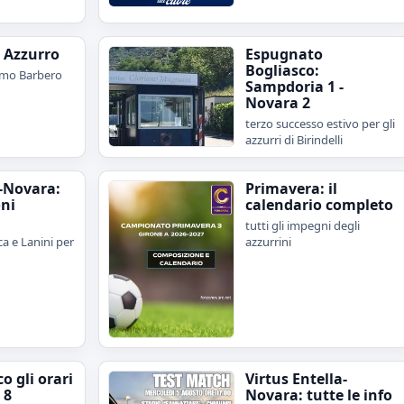
e Azzurro
Espugnato
Bogliasco:
imo Barbero
Sampdoria 1 -
Novara 2
terzo successo estivo per gli
azzurri di Birindelli
-Novara:
Primavera: il
oni
calendario completo
tutti gli impegni degli
a e Lanini per
azzurrini
o gli orari
Virtus Entella-
 8
Novara: tutte le info