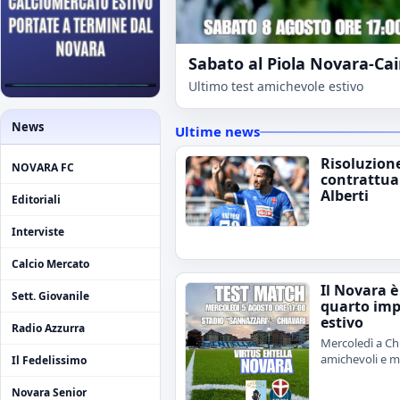
Sabato al Piola Novara-Ca
Ultimo test amichevole estivo
News
Ultime news
Risoluzion
NOVARA FC
contrattua
Alberti
Editoriali
Interviste
Calcio Mercato
Il Novara è
Sett. Giovanile
quarto im
estivo
Radio Azzurra
Mercoledì a Chi
amichevoli e me
Il Fedelissimo
Novara Senior