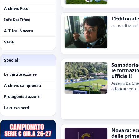
Archivio Foto
L'Editorial
Info Dai Tifosi
a cura di Mass
A. Tifosi Novara
Varie
Speciali
Sampdoria
le formazi
Le partite azzurre
ufficiali!
Assenti Da Grac
Archivio campionati
affaticamento
Protagonisti azzurri
La curva nord
Novara: ecc
delle prime