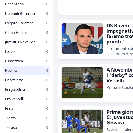
Desenzano
0
Dolomiti Bellunesi
0
Folgore Caratese
0
DS Boveri 
impegnativ
Giana Erminio
0
faremo tro
pronti"
Juventus Next Gen
0
il commento de
Lecco
0
calendario di s
Lumezzane
0
A Novembr
Novara
0
i "derby" c
Vercelli
Ospitaletto
0
Prima in trasfe
Pergolettese
0
Pro Vercelli
0
Renate
0
Prima gior
C: Juventu
Trento
0
Novara
Treviso
0
Svelato il calen