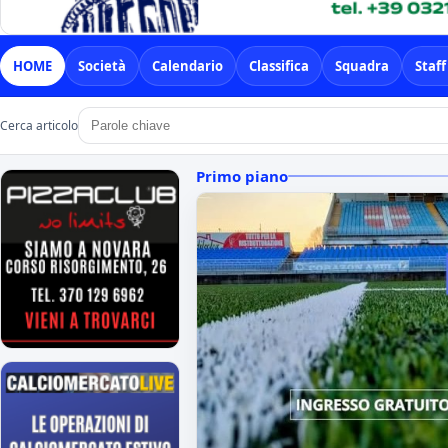
HOME
Società
Calendario
Classifica
Squadra
Staff
Cerca articolo
Primo piano