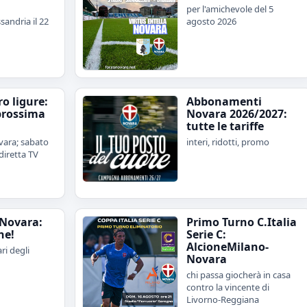
per l'amichevole del 5
sandria il 22
agosto 2026
iro ligure:
Abbonamenti
prossima
Novara 2026/2027:
tutte le tariffe
ara; sabato
interi, ridotti, promo
diretta TV
Novara:
Primo Turno C.Italia
ne!
Serie C:
AlcioneMilano-
ari degli
Novara
chi passa giocherà in casa
contro la vincente di
Livorno-Reggiana