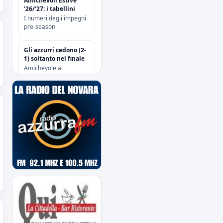
Amichevoli Estive
'26/'27: i tabellini
I numeri degli impegni
pre-season
Gli azzurri cedono (2-
1) soltanto nel finale
Amichevole al
“Sannazzari” di Chiavari
tra Entella e Novara
Risoluzione
contrattuale con
Attanasio e Camolese
Risoluzione
contrattuale con
Alberti
Acquisti/Cessioni
"Sessione Estiva
2026/2027"
tutte le operazioni degli