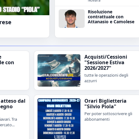
Novara
Risoluzione
contrattuale con
irese
Attanasio e Camolese
e
Acquisti/Cessioni
le con
"Sessione Estiva
2026/2027"
tutte le operazioni degli
azzurri
 atteso dal
Orari Biglietteria
pegno
"Silvio Piola"
Per poter sottoscrivere gli
avari. Tra
abbonamenti
rcato...