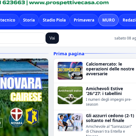
 tecnico
Storia
Stadio Piola
Primavera
MURO
Redaz
sabato 08 ag
Vai
Prima pagina
Calciomercato: le
operazioni delle nostre
avversarie
Amichevoli Estive
'26/'27: i tabellini
I numeri degli impegni pre-
season
Gli azzurri cedono (2-1)
soltanto nel finale
Amichevole al “Sannazzari”
di Chiavari tra Entella e