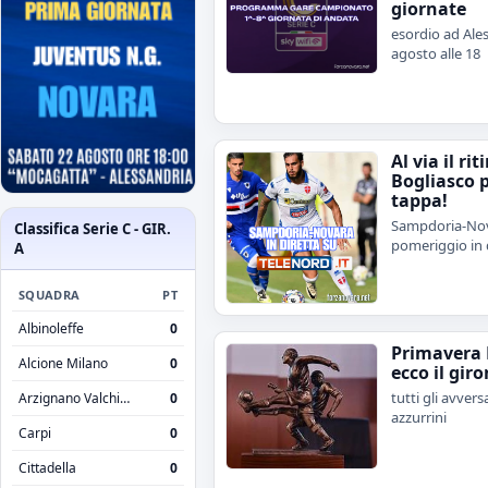
giornate
esordio ad Ales
agosto alle 18
Al via il rit
Bogliasco 
tappa!
Sampdoria-Nov
Classifica Serie C - GIR.
pomeriggio in 
A
SQUADRA
PT
Albinoleffe
0
Primavera 
Alcione Milano
0
ecco il giro
tutti gli avvers
Arzignano Valchiampo
0
azzurrini
Carpi
0
Cittadella
0