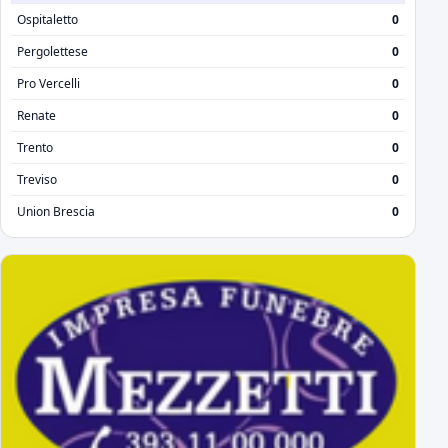
Ospitaletto
0
Pergolettese
0
Pro Vercelli
0
Renate
0
Trento
0
Treviso
0
Union Brescia
0