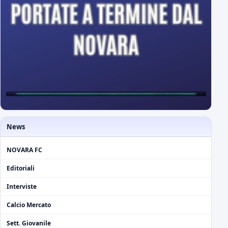
News
NOVARA FC
Editoriali
Interviste
Calcio Mercato
Sett. Giovanile