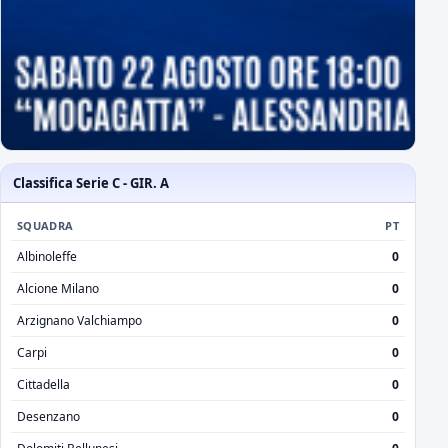
Classifica Serie C - GIR. A
SQUADRA
PT
Albinoleffe
0
Alcione Milano
0
Arzignano Valchiampo
0
Carpi
0
Cittadella
0
Desenzano
0