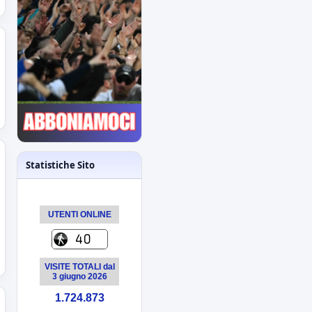
Espugnato Bogliasco:
Sampdoria 1 - Novara
2
terzo successo estivo
per gli azzurri di
Birindelli
Sampdoria-Novara: le
formazioni ufficiali!
Assenti Da Graca e
Lanini per
affaticamento
Statistiche Sito
Primavera: il
calendario completo
tutti gli impegni degli
UTENTI ONLINE
azzurrini
Novara: ecco gli orari
VISITE TOTALI dal
delle prime 8
3 giugno 2026
giornate
esordio ad Alessandria
1.724.873
il 22 agosto alle 18