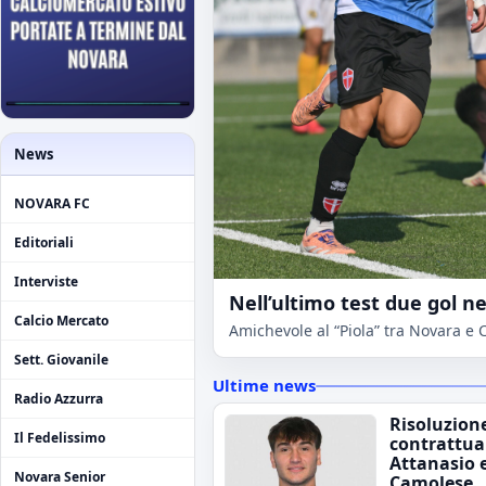
News
NOVARA FC
Editoriali
Interviste
Nell’ultimo test due gol ne
Calcio Mercato
Amichevole al “Piola” tra Novara e 
Sett. Giovanile
Ultime news
Radio Azzurra
Risoluzion
Il Fedelissimo
contrattua
Attanasio 
Novara Senior
Camolese