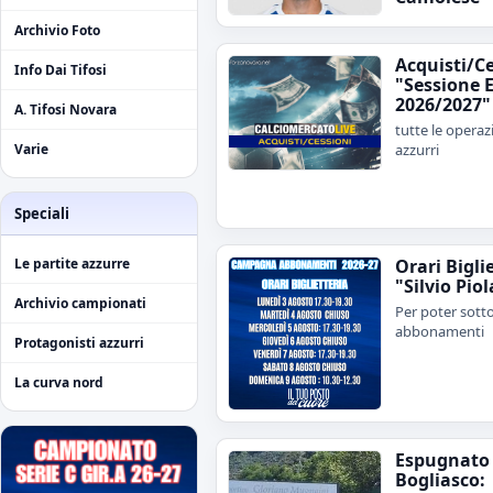
Archivio Foto
Acquisti/C
Info Dai Tifosi
"Sessione E
2026/2027"
A. Tifosi Novara
tutte le operaz
azzurri
Varie
Speciali
Orari Bigli
Le partite azzurre
"Silvio Piol
Archivio campionati
Per poter sotto
abbonamenti
Protagonisti azzurri
La curva nord
Espugnato
Bogliasco: