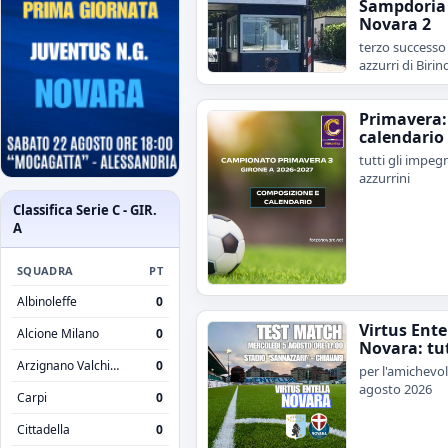
Sampdoria 
Novara 2
terzo successo 
azzurri di Birind
Primavera: 
calendario
tutti gli impegn
azzurrini
Classifica Serie C - GIR.
A
SQUADRA
PT
Albinoleffe
0
Virtus Ente
Alcione Milano
0
Novara: tut
Arzignano Valchiampo
0
per l'amichevol
agosto 2026
Carpi
0
Cittadella
0