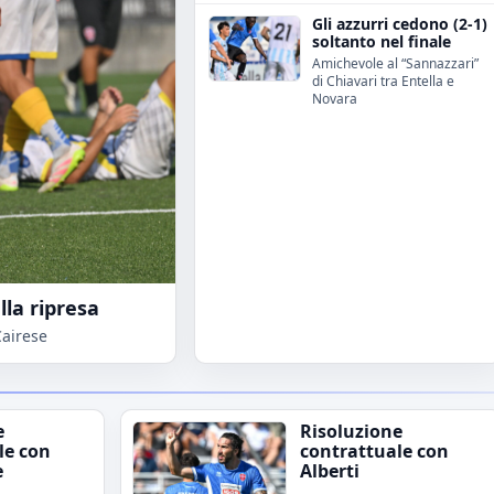
Gli azzurri cedono (2-1)
soltanto nel finale
Amichevole al “Sannazzari”
di Chiavari tra Entella e
Novara
lla ripresa
Cairese
e
Risoluzione
le con
contrattuale con
e
Alberti