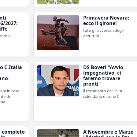
nti
Primavera Novara:
6/2027:
ecco il girone!
iffe
tutti gli avversari degli
 promo
azzurrini
 C.Italia
DS Boveri "Avvio
impegnativo, ci
ano-
faremo trovare
pronti"
erà in casa
il commento del DS sul
nte di
calendario di serie C
ana
o completo
A Novembre e Marzo