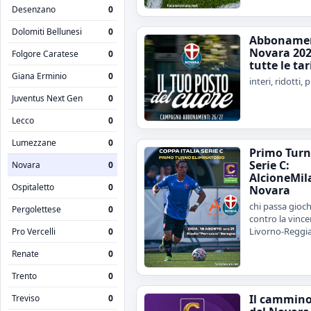
Desenzano
0
Dolomiti Bellunesi
0
Abboname
Novara 202
Folgore Caratese
0
tutte le tar
Giana Erminio
0
interi, ridotti,
Juventus Next Gen
0
Lecco
0
Lumezzane
0
Primo Turno
Serie C:
Novara
0
AlcioneMil
Ospitaletto
0
Novara
chi passa gioch
Pergolettese
0
contro la vince
Livorno-Reggi
Pro Vercelli
0
Renate
0
Trento
0
Il cammin
Treviso
0