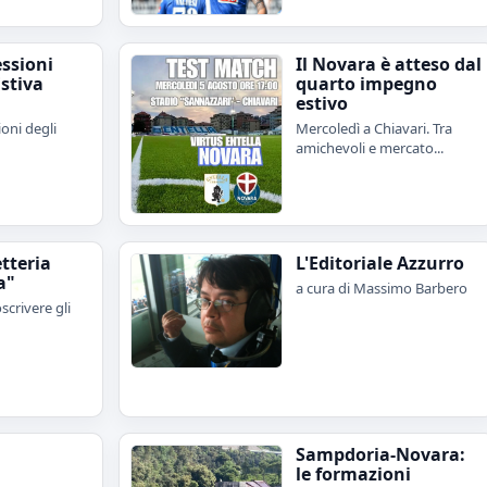
essioni
Il Novara è atteso dal
stiva
quarto impegno
estivo
ioni degli
Mercoledì a Chiavari. Tra
amichevoli e mercato...
etteria
L'Editoriale Azzurro
a"
a cura di Massimo Barbero
scrivere gli
Sampdoria-Novara:
le formazioni