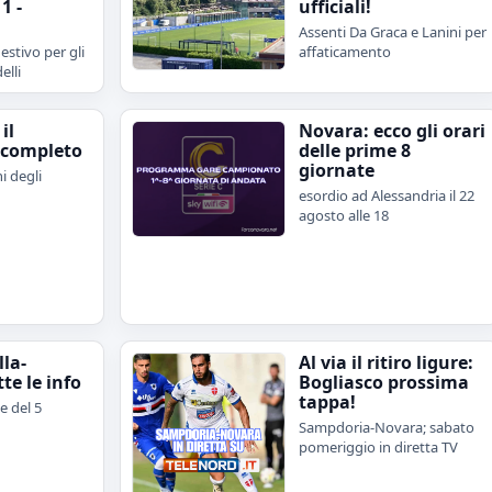
1 -
ufficiali!
Assenti Da Graca e Lanini per
estivo per gli
affaticamento
elli
il
Novara: ecco gli orari
 completo
delle prime 8
giornate
i degli
esordio ad Alessandria il 22
agosto alle 18
lla-
Al via il ritiro ligure:
te le info
Bogliasco prossima
tappa!
e del 5
Sampdoria-Novara; sabato
pomeriggio in diretta TV