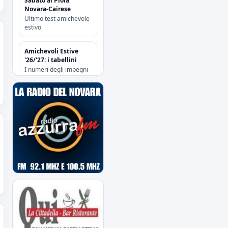
Sabato al Piola
Novara-Cairese
Ultimo test amichevole
estivo
Amichevoli Estive
'26/'27: i tabellini
I numeri degli impegni
pre-season
Gli azzurri cedono (2-
1) soltanto nel finale
Amichevole al
“Sannazzari” di Chiavari
tra Entella e Novara
Risoluzione
contrattuale con
Attanasio e Camolese
Risoluzione
contrattuale con
Alberti