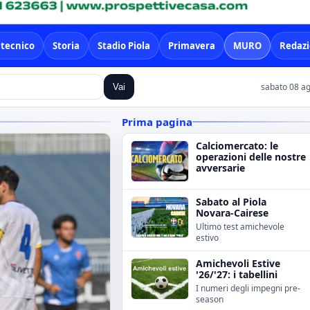
 tecnico
Storia
Stadio Piola
Primavera
MURO
Redaz
sabato 08 ag
Vai
Prima pagina
Calciomercato: le
operazioni delle nostre
avversarie
Sabato al Piola
Novara-Cairese
Ultimo test amichevole
estivo
Amichevoli Estive
'26/'27: i tabellini
I numeri degli impegni pre-
season