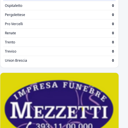
Ospitaletto
0
Pergolettese
0
Pro Vercelli
0
Renate
0
Trento
0
Treviso
0
Union Brescia
0