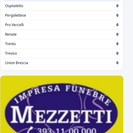
Ospitaletto
0
Pergolettese
0
Pro Vercelli
0
Renate
0
Trento
0
Treviso
0
Union Brescia
0