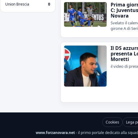
Prima gior
Union Brescia
0
C: Juventu
Novara
Svelato il calen
girone A di Ser
Il DS azzur
presenta L
Moretti
il video di pre
Cookies
Lega p
www.forzanovara.net
- il primo portale dedicato alla squadr