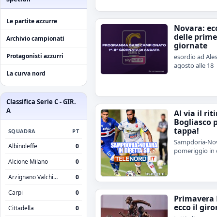
Le partite azzurre
Novara: ecc
delle prime
Archivio campionati
giornate
Protagonisti azzurri
esordio ad Ales
agosto alle 18
La curva nord
Classifica Serie C - GIR.
A
Al via il rit
Bogliasco 
tappa!
SQUADRA
PT
Sampdoria-Nov
Albinoleffe
0
pomeriggio in 
Alcione Milano
0
Arzignano Valchiampo
0
Carpi
0
Primavera 
ecco il giro
Cittadella
0