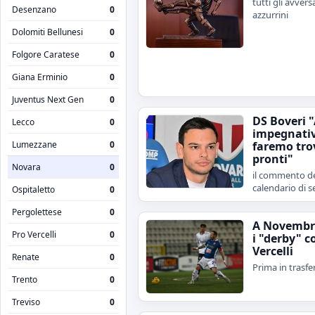
tutti gli avvers
Desenzano
0
azzurrini
Dolomiti Bellunesi
0
Folgore Caratese
0
Giana Erminio
0
Juventus Next Gen
0
DS Boveri 
Lecco
0
impegnativ
Lumezzane
0
faremo tro
pronti"
Novara
0
il commento de
calendario di s
Ospitaletto
0
Pergolettese
0
A Novembr
Pro Vercelli
0
i "derby" c
Vercelli
Renate
0
Prima in trasfe
Trento
0
Treviso
0