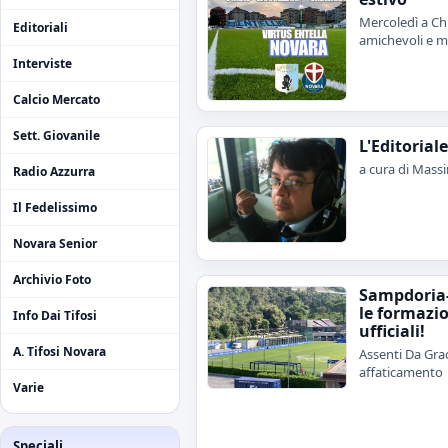
Mercoledì a Chi
Editoriali
amichevoli e me
Interviste
Calcio Mercato
Sett. Giovanile
L'Editorial
a cura di Mass
Radio Azzurra
Il Fedelissimo
Novara Senior
Archivio Foto
Sampdoria
le formazi
Info Dai Tifosi
ufficiali!
A. Tifosi Novara
Assenti Da Grac
affaticamento
Varie
Speciali