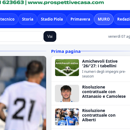
 tecnico
Storia
Stadio Piola
Primavera
MURO
Redaz
venerdì 07 a
Vai
Prima pagina
Amichevoli Estive
'26/'27: i tabellini
I numeri degli impegni pre-
season
Risoluzione
contrattuale con
Attanasio e Camolese
Risoluzione
contrattuale con
Alberti