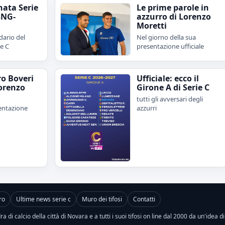
nata Serie
Le prime parole in
sNG-
azzurro di Lorenzo
Moretti
dario del
Nel giorno della sua
ie C
presentazione ufficiale
ro Boveri
Ufficiale: ecco il
orenzo
Girone A di Serie C
tutti gli avversari degli
sentazione
azzurri
ro
Ultime news serie c
Muro dei tifosi
Contatti
a di calcio della città di Novara e a tutti i suoi tifosi on line dal 2000 da un'idea d