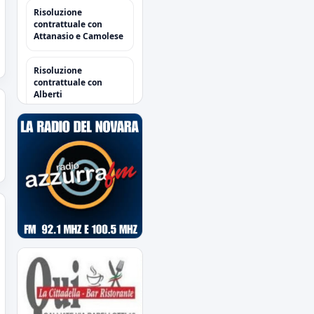
Risoluzione
contrattuale con
Attanasio e Camolese
Risoluzione
contrattuale con
Alberti
Acquisti/Cessioni
"Sessione Estiva
2026/2027"
tutte le operazioni degli
azzurri
Il Novara è atteso dal
quarto impegno
estivo
Mercoledì a Chiavari.
Tra amichevoli e
mercato...
Orari Biglietteria