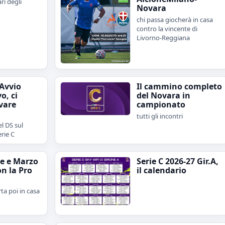
ari degli
Novara
chi passa giocherà in casa
contro la vincente di
Livorno-Reggiana
"Avvio
Il cammino completo
o, ci
del Novara in
vare
campionato
tutti gli incontri
l DS sul
erie C
e e Marzo
Serie C 2026-27 Gir.A,
on la Pro
il calendario
rta poi in casa