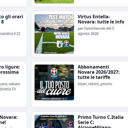
o gli orari
Virtus Entella-
 8
Novara: tutte le info
per l'amichevole del 5
sandria il 22
agosto 2026
iro ligure:
Abbonamenti
prossima
Novara 2026/2027:
tutte le tariffe
ara; sabato
interi, ridotti, promo
diretta TV
Novara:
Primo Turno C.Italia
ne!
Serie C:
AlcioneMilano-