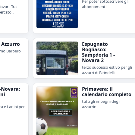
Per poter sottoscrivere gli
avari. Tra
abbonamenti
rcato...
e Azzurro
Espugnato
Bogliasco:
imo Barbero
Sampdoria 1 -
Novara 2
terzo successo estivo per gli
azzurri di Birindelli
-Novara:
Primavera: il
oni
calendario completo
tutti gli impegni degli
a e Lanini per
azzurrini