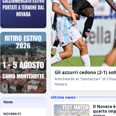
Gli azzurri cedono (2-1) sol
Amichevole al “Sannazzari” di Chiava
Novara
Ultime news
News
Il Novara è
quarto im
NOVARA FC
estivo