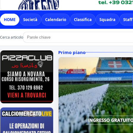
HOME
Società
Calendario
Classifica
Squadra
Staff
Cerca articolo
Primo piano