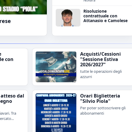
Novara
Risoluzione
contrattuale con
irese
Attanasio e Camolese
e
Acquisti/Cessioni
le con
"Sessione Estiva
2026/2027"
tutte le operazioni degli
azzurri
 atteso dal
Orari Biglietteria
pegno
"Silvio Piola"
Per poter sottoscrivere gli
avari. Tra
abbonamenti
rcato...