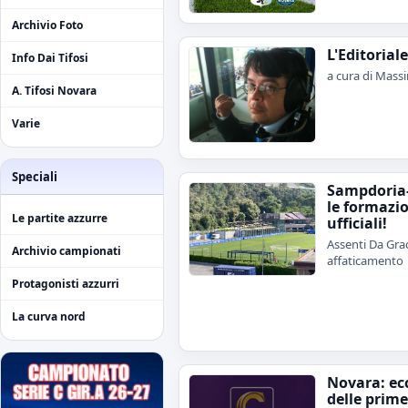
Archivio Foto
L'Editorial
Info Dai Tifosi
a cura di Mass
A. Tifosi Novara
Varie
Speciali
Sampdoria
le formazi
Le partite azzurre
ufficiali!
Assenti Da Grac
Archivio campionati
affaticamento
Protagonisti azzurri
La curva nord
Novara: ecc
delle prime