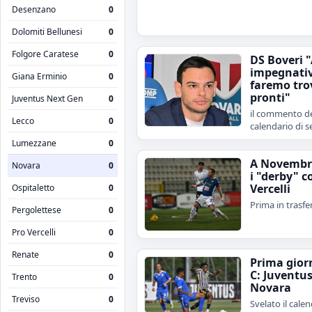
Desenzano
0
Dolomiti Bellunesi
0
Folgore Caratese
0
DS Boveri 
impegnativ
Giana Erminio
0
faremo tro
pronti"
Juventus Next Gen
0
il commento de
Lecco
0
calendario di s
Lumezzane
0
A Novembr
Novara
0
i "derby" c
Vercelli
Ospitaletto
0
Prima in trasfe
Pergolettese
0
Pro Vercelli
0
Renate
0
Prima gior
C: Juventu
Trento
0
Novara
Treviso
0
Svelato il calen