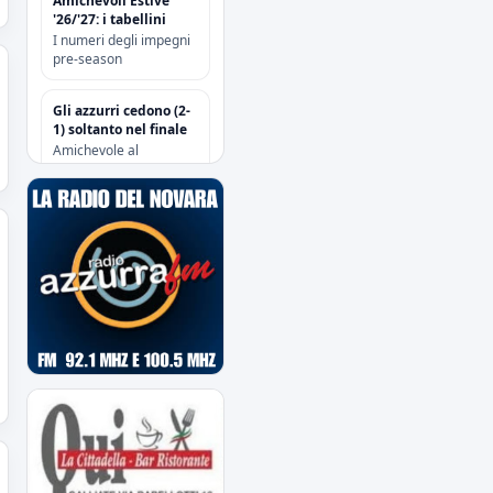
Amichevoli Estive
'26/'27: i tabellini
I numeri degli impegni
pre-season
Gli azzurri cedono (2-
1) soltanto nel finale
Amichevole al
“Sannazzari” di Chiavari
tra Entella e Novara
Risoluzione
contrattuale con
Attanasio e Camolese
Risoluzione
contrattuale con
Alberti
Acquisti/Cessioni
"Sessione Estiva
2026/2027"
tutte le operazioni degli