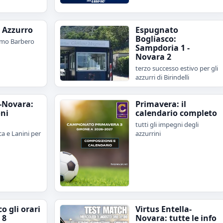
e Azzurro
Espugnato
Bogliasco:
imo Barbero
Sampdoria 1 -
Novara 2
terzo successo estivo per gli
azzurri di Birindelli
-Novara:
Primavera: il
oni
calendario completo
tutti gli impegni degli
a e Lanini per
azzurrini
o gli orari
Virtus Entella-
 8
Novara: tutte le info