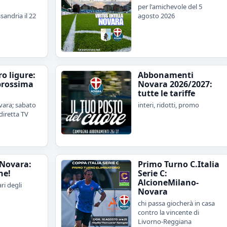
per l'amichevole del 5
sandria il 22
agosto 2026
iro ligure:
Abbonamenti
prossima
Novara 2026/2027:
tutte le tariffe
ara; sabato
interi, ridotti, promo
diretta TV
Novara:
Primo Turno C.Italia
ne!
Serie C:
AlcioneMilano-
ari degli
Novara
chi passa giocherà in casa
contro la vincente di
Livorno-Reggiana