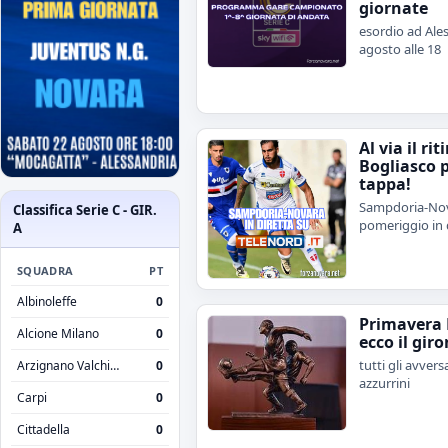
giornate
esordio ad Ales
agosto alle 18
Al via il rit
Bogliasco 
tappa!
Sampdoria-Nov
Classifica Serie C - GIR.
pomeriggio in 
A
SQUADRA
PT
Albinoleffe
0
Primavera 
Alcione Milano
0
ecco il giro
tutti gli avvers
Arzignano Valchiampo
0
azzurrini
Carpi
0
Cittadella
0