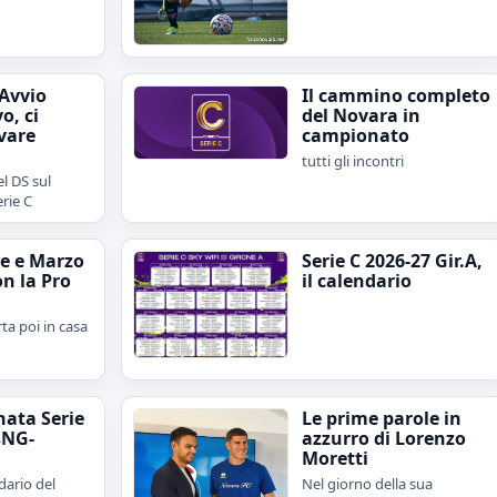
"Avvio
Il cammino completo
o, ci
del Novara in
vare
campionato
tutti gli incontri
l DS sul
erie C
e e Marzo
Serie C 2026-27 Gir.A,
on la Pro
il calendario
rta poi in casa
nata Serie
Le prime parole in
sNG-
azzurro di Lorenzo
Moretti
dario del
Nel giorno della sua