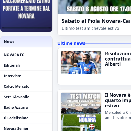
Sabato al Piola Novara-Ca
Ultimo test amichevole estivo
News
Ultime news
Risoluzion
NOVARA FC
contrattua
Alberti
Editoriali
Interviste
Calcio Mercato
Il Novara è
Sett. Giovanile
quarto im
estivo
Radio Azzurra
Mercoledì a Chi
amichevoli e me
Il Fedelissimo
Novara Senior