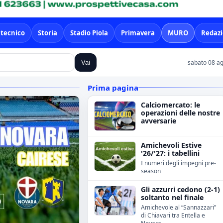
 tecnico
Storia
Stadio Piola
Primavera
MURO
Redaz
sabato 08 ag
Vai
Prima pagina
Calciomercato: le
operazioni delle nostre
avversarie
Amichevoli Estive
'26/'27: i tabellini
I numeri degli impegni pre-
season
Gli azzurri cedono (2-1)
soltanto nel finale
Amichevole al “Sannazzari”
di Chiavari tra Entella e