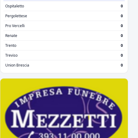
Ospitaletto
0
Pergolettese
0
Pro Vercelli
0
Renate
0
Trento
0
Treviso
0
Union Brescia
0