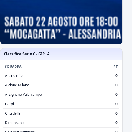
Classifica Serie C - GIR. A
SQUADRA
PT
Albinoleffe
0
Alcione Milano
0
Arzignano Valchiampo
0
Carpi
0
Cittadella
0
Desenzano
0