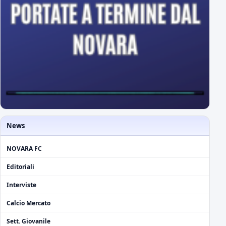
News
NOVARA FC
Editoriali
Interviste
Calcio Mercato
Sett. Giovanile