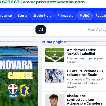
 tecnico
Storia
Stadio Piola
Primavera
MURO
Redaz
venerdì 07 a
Vai
Prima pagina
Amichevoli Estive
'26/'27: i tabellini
I numeri degli impegni pre-
season
Gli azzurri cedono (2-1)
soltanto nel finale
Amichevole al “Sannazzari”
di Chiavari tra Entella e
Novara
Risoluzione
contrattuale con
Attanasio e Camolese