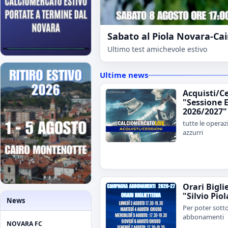
Sabato al Piola Novara-Ca
Ultimo test amichevole estivo
Ultime news
Acquisti/C
"Sessione E
2026/2027"
tutte le operaz
azzurri
Orari Bigli
"Silvio Piol
News
Per poter sotto
abbonamenti
NOVARA FC