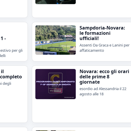
Sampdoria-Novara:
le formazioni
1 -
ufficiali!
Assenti Da Graca e Lanini per
estivo per gli
affaticamento
elli
il
Novara: ecco gli orari
 completo
delle prime 8
giornate
i degli
esordio ad Alessandria il 22
agosto alle 18