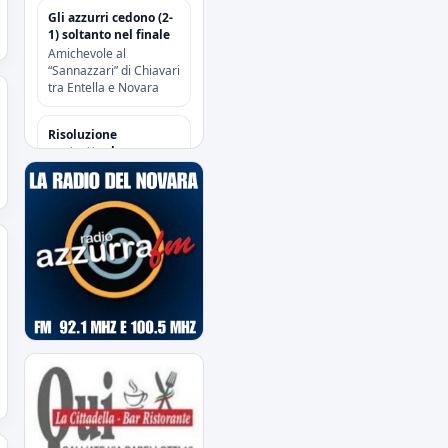
Gli azzurri cedono (2-
1) soltanto nel finale
Amichevole al
“Sannazzari” di Chiavari
tra Entella e Novara
Risoluzione
contrattuale con
Attanasio e Camolese
Risoluzione
contrattuale con
Alberti
Acquisti/Cessioni
"Sessione Estiva
2026/2027"
tutte le operazioni degli
azzurri
Il Novara è atteso dal
quarto impegno