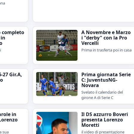
ana
o completo
A Novembre e Marzo
 in
i "derby" con la Pro
o
Vercelli
i
Prima in trasferta poi in casa
-27 Gir.A,
Prima giornata Serie
io
C: JuventusNG-
Novara
Svelato il calendario del
girone A di Serie C
role in
Il DS azzurro Boveri
 Lorenzo
presenta Lorenzo
Moretti
a sua
il video di presentazione