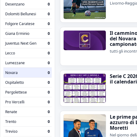
Livorno-Reggi
Desenzano
0
Dolomiti Bellunesi
0
Folgore Caratese
0
Il cammin
Giana Erminio
0
del Novara
campionat
Juventus Next Gen
0
tutti gli incontr
Lecco
0
Lumezzane
0
Novara
0
Serie C 2026
il calendar
Ospitaletto
0
Pergolettese
0
Pro Vercelli
0
Renate
0
Le prime pa
Trento
0
azzurro di
Moretti
Treviso
0
Nel giorno dell