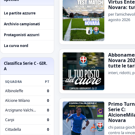
Virtus Ente
Novara: tut
Le partite azzurre
per l'amichevol
agosto 2026
Archivio campionati
Protagonisti azzurri
La curva nord
Abboname
Novara 202
Classifica Serie C - GIR.
tutte le tar
A
interi, ridotti,
SQUADRA
PT
Albinoleffe
0
Alcione Milano
0
Primo Turno
Serie C:
Arzignano Valchiampo
0
AlcioneMil
Novara
Carpi
0
chi passa gioch
Cittadella
0
contro la vince