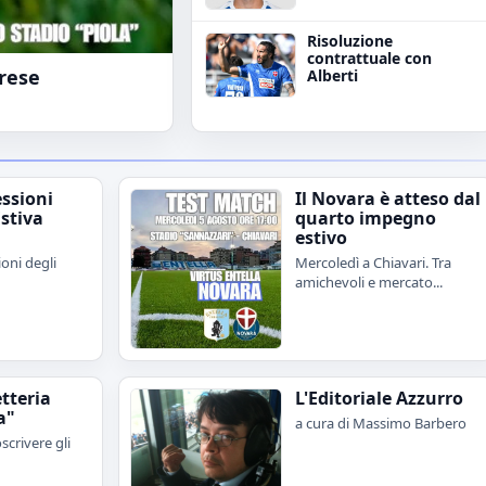
Risoluzione
contrattuale con
irese
Alberti
essioni
Il Novara è atteso dal
stiva
quarto impegno
estivo
ioni degli
Mercoledì a Chiavari. Tra
amichevoli e mercato...
etteria
L'Editoriale Azzurro
a"
a cura di Massimo Barbero
scrivere gli