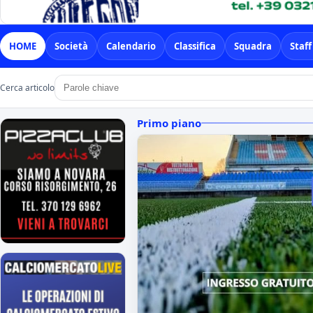
HOME
Società
Calendario
Classifica
Squadra
Staff
Cerca articolo
Primo piano