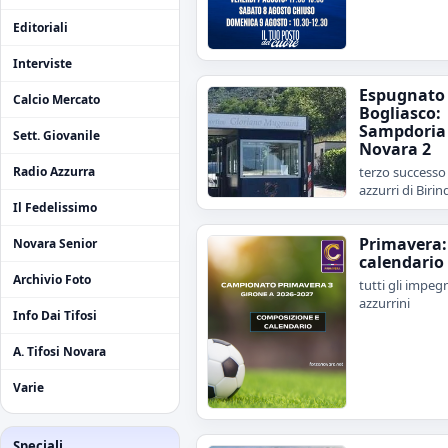
Editoriali
Interviste
Espugnato
Calcio Mercato
Bogliasco:
Sampdoria 
Sett. Giovanile
Novara 2
terzo successo 
Radio Azzurra
azzurri di Birind
Il Fedelissimo
Primavera: 
Novara Senior
calendario
Archivio Foto
tutti gli impegn
azzurrini
Info Dai Tifosi
A. Tifosi Novara
Varie
Speciali