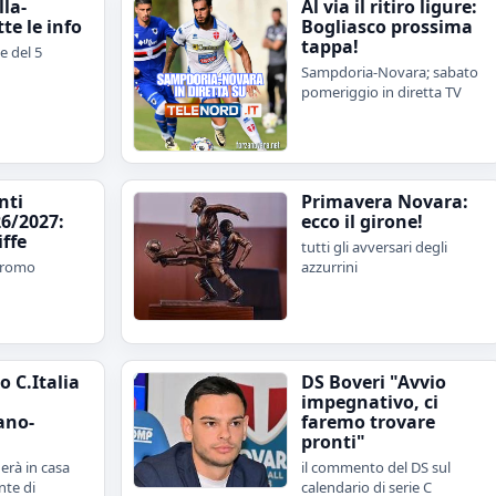
lla-
Al via il ritiro ligure:
te le info
Bogliasco prossima
tappa!
e del 5
Sampdoria-Novara; sabato
pomeriggio in diretta TV
nti
Primavera Novara:
6/2027:
ecco il girone!
iffe
tutti gli avversari degli
 promo
azzurrini
 C.Italia
DS Boveri "Avvio
impegnativo, ci
ano-
faremo trovare
pronti"
erà in casa
il commento del DS sul
nte di
calendario di serie C