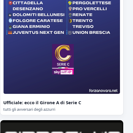
Ufficiale: ecco il Girone A di Serie C
tutti gli avversari degli azzurri