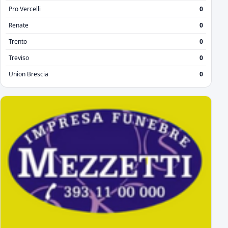
Pro Vercelli
0
Renate
0
Trento
0
Treviso
0
Union Brescia
0