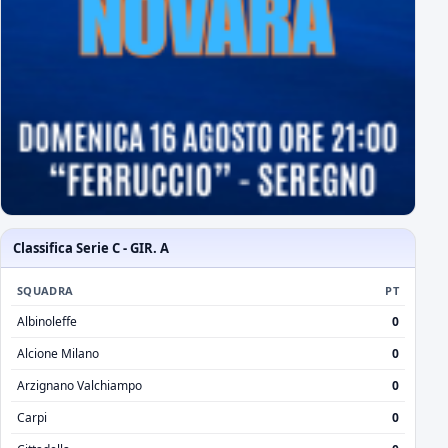
Classifica Serie C - GIR. A
SQUADRA
PT
Albinoleffe
0
Alcione Milano
0
Arzignano Valchiampo
0
Carpi
0