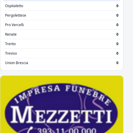
Ospitaletto
0
Pergolettese
0
Pro Vercelli
0
Renate
0
Trento
0
Treviso
0
Union Brescia
0