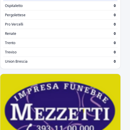
Ospitaletto
0
Pergolettese
0
Pro Vercelli
0
Renate
0
Trento
0
Treviso
0
Union Brescia
0