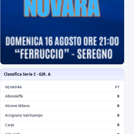
Classifica Serie C - GIR. A
SQUADRA
PT
Albinoleffe
0
Alcione Milano
0
Arzignano Valchiampo
0
Carpi
0