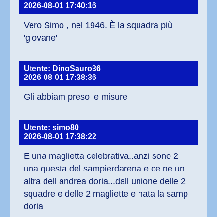
2026-08-01 17:40:16
Vero Simo , nel 1946. È la squadra più 
'giovane'
Utente: DinoSauro36
2026-08-01 17:38:36
Gli abbiam preso le misure
Utente: simo80
2026-08-01 17:38:22
E una maglietta celebrativa..anzi sono 2 
una questa del sampierdarena e ce ne un 
altra dell andrea doria...dall unione delle 2 
squadre e delle 2 magliette e nata la samp 
doria