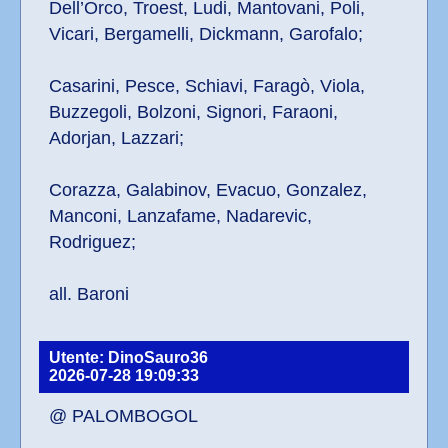
Dell’Orco, Troest, Ludi, Mantovani, Poli, 
Vicari, Bergamelli, Dickmann, Garofalo; 
Casarini, Pesce, Schiavi, Faragò, Viola, 
Buzzegoli, Bolzoni, Signori, Faraoni, 
Adorjan, Lazzari; 
Corazza, Galabinov, Evacuo, Gonzalez, 
Manconi, Lanzafame, Nadarevic, 
Rodriguez; 
all. Baroni
Utente: DinoSauro36
2026-07-28 19:09:33
@ PALOMBOGOL