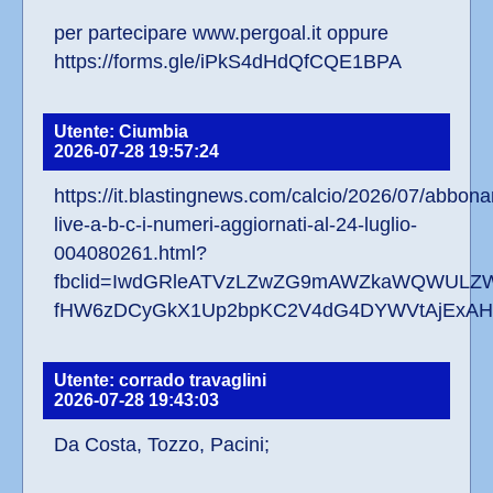
per partecipare www.pergoal.it oppure 
https://forms.gle/iPkS4dHdQfCQE1BPA
Utente: Ciumbia
2026-07-28 19:57:24
https://it.blastingnews.com/calcio/2026/07/abbona
live-a-b-c-i-numeri-aggiornati-al-24-luglio-
004080261.html?
fbclid=IwdGRleATVzLZwZG9mAWZkaWQWULZ
fHW6zDCyGkX1Up2bpKC2V4dG4DYWVtAjExAHN
Utente: corrado travaglini
2026-07-28 19:43:03
Da Costa, Tozzo, Pacini; 