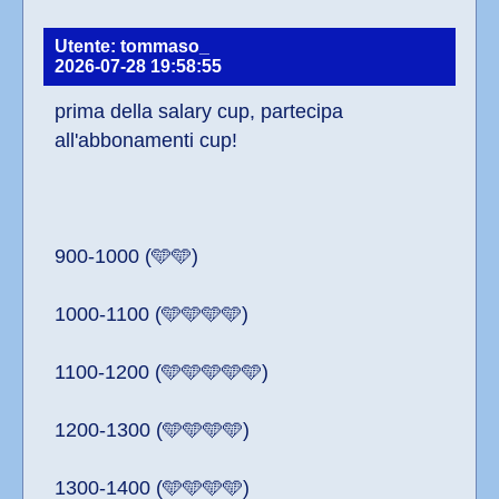
Utente: tommaso_
2026-07-28 19:58:55
prima della salary cup, partecipa 
all'abbonamenti cup!
900-1000 (🩵🩵)
1000-1100 (🩵🩵🩵🩵)
1100-1200 (🩵🩵🩵🩵🩵)
1200-1300 (🩵🩵🩵🩵)
1300-1400 (🩵🩵🩵🩵)