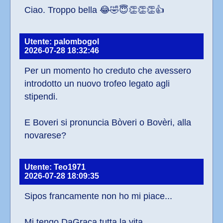
Ciao. Troppo bella 😂🤣😇👏👏👏👍
Utente: palombogol
2026-07-28 18:32:46
Per un momento ho creduto che avessero 
introdotto un nuovo trofeo legato agli 
stipendi. 
E Boveri si pronuncia Bòveri o Bovèri, alla 
novarese?
Utente: Teo1971
2026-07-28 18:09:35
Sipos francamente non ho mi piace...
Mi tengo DaGraca tutta la vita...