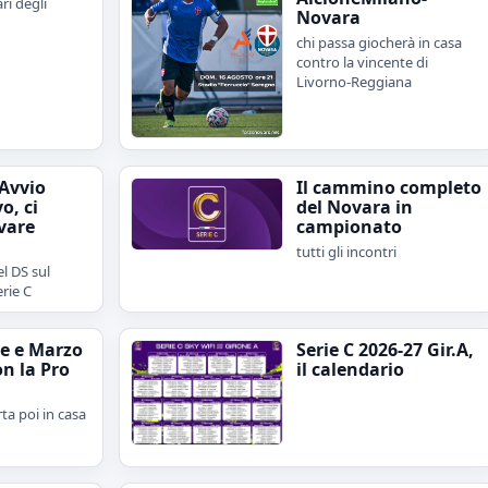
ari degli
Novara
chi passa giocherà in casa
contro la vincente di
Livorno-Reggiana
"Avvio
Il cammino completo
o, ci
del Novara in
vare
campionato
tutti gli incontri
l DS sul
erie C
e e Marzo
Serie C 2026-27 Gir.A,
on la Pro
il calendario
rta poi in casa