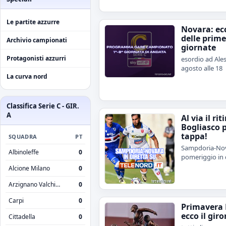
Le partite azzurre
Novara: ecc
delle prime
Archivio campionati
giornate
Protagonisti azzurri
esordio ad Ales
agosto alle 18
La curva nord
Classifica Serie C - GIR.
A
Al via il rit
Bogliasco 
tappa!
SQUADRA
PT
Sampdoria-Nov
Albinoleffe
0
pomeriggio in 
Alcione Milano
0
Arzignano Valchiampo
0
Carpi
0
Primavera 
ecco il giro
Cittadella
0