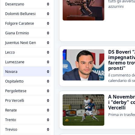
tutti gli avvers
Desenzano
0
azzurrini
Dolomiti Bellunesi
0
Folgore Caratese
0
Giana Erminio
0
Juventus Next Gen
0
DS Boveri 
Lecco
0
impegnativ
Lumezzane
0
faremo tro
pronti"
Novara
0
il commento de
calendario di s
Ospitaletto
0
Pergolettese
0
A Novembr
Pro Vercelli
0
i "derby" c
Vercelli
Renate
0
Prima in trasfe
Trento
0
Treviso
0