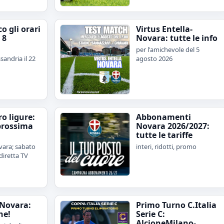
o gli orari
Virtus Entella-
 8
Novara: tutte le info
per l'amichevole del 5
sandria il 22
agosto 2026
iro ligure:
Abbonamenti
prossima
Novara 2026/2027:
tutte le tariffe
ara; sabato
interi, ridotti, promo
diretta TV
Novara:
Primo Turno C.Italia
ne!
Serie C:
AlcioneMilano-