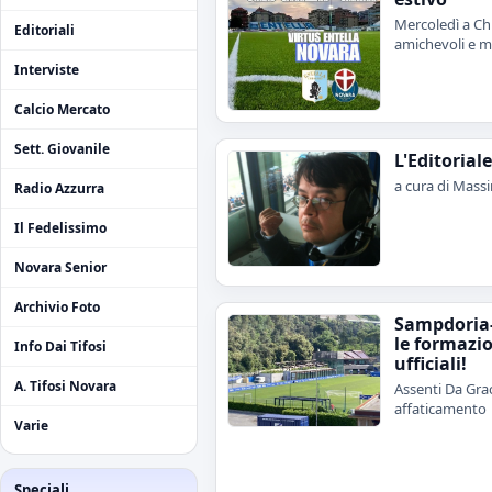
Mercoledì a Chi
Editoriali
amichevoli e me
Interviste
Calcio Mercato
Sett. Giovanile
L'Editorial
a cura di Mass
Radio Azzurra
Il Fedelissimo
Novara Senior
Archivio Foto
Sampdoria
le formazi
Info Dai Tifosi
ufficiali!
A. Tifosi Novara
Assenti Da Grac
affaticamento
Varie
Speciali