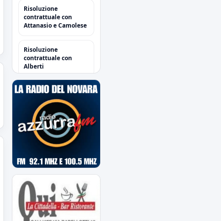
Risoluzione
contrattuale con
Attanasio e Camolese
Risoluzione
contrattuale con
Alberti
Acquisti/Cessioni
"Sessione Estiva
2026/2027"
tutte le operazioni degli
azzurri
Il Novara è atteso dal
quarto impegno
estivo
Mercoledì a Chiavari.
Tra amichevoli e
mercato...
Orari Biglietteria