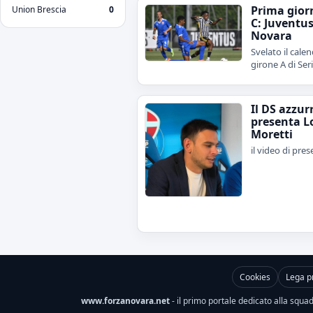
Prima gior
Union Brescia
0
C: Juventu
Novara
Svelato il calen
girone A di Ser
Il DS azzur
presenta L
Moretti
il video di pre
Cookies
Lega p
www.forzanovara.net
- il primo portale dedicato alla squadr