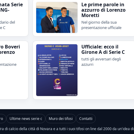
nata Serie
Le prime parole in
sNG-
azzurro di Lorenzo
Moretti
dario del
Nel giorno della sua
ie C
presentazione ufficiale
ro Boveri
Ufficiale: ecco il
orenzo
Girone A di Serie C
tutti gli avversari degli
sentazione
azzurri
ro
Ultime news serie c
Muro dei tifosi
Contatti
a di calcio della città di Novara e a tutti i suoi tifosi on line dal 2000 da un'idea d