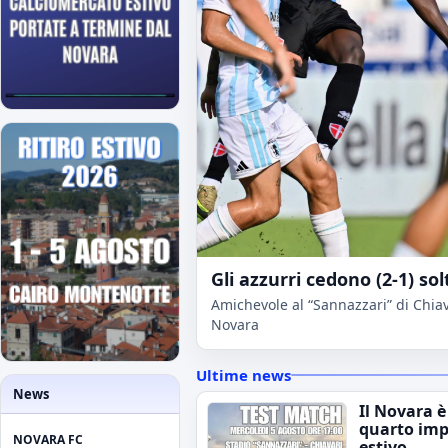
Gli azzurri cedono (2-1) sol
Amichevole al “Sannazzari” di Chiava
Novara
Ultime news
News
Il Novara è
quarto im
NOVARA FC
estivo