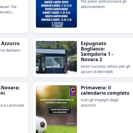
Per poter sottoscrivere gli
avari. Tra
abbonamenti
rcato...
e Azzurro
Espugnato
Bogliasco:
imo Barbero
Sampdoria 1 -
Novara 2
terzo successo estivo per gli
azzurri di Birindelli
-Novara:
Primavera: il
oni
calendario completo
tutti gli impegni degli
a e Lanini per
azzurrini