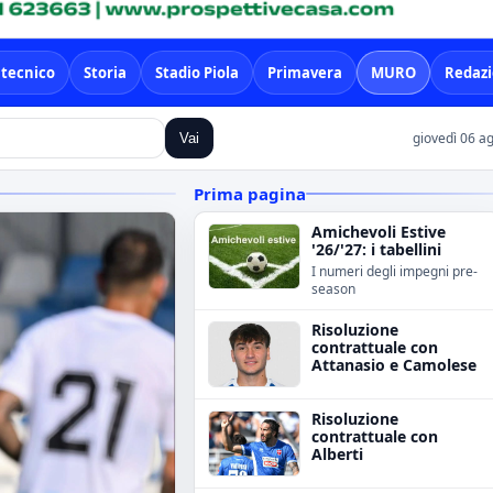
 tecnico
Storia
Stadio Piola
Primavera
MURO
Redaz
giovedì 06 a
Vai
Prima pagina
Amichevoli Estive
'26/'27: i tabellini
I numeri degli impegni pre-
season
Risoluzione
contrattuale con
Attanasio e Camolese
Risoluzione
contrattuale con
Alberti