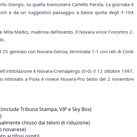
o Giorgis, su quella bianconera Carletto Parola. La giornata è
ioni e da un suggestivo passaggio a bassa quota degli F-104
trice Mita Medici, madrina dell’evento. Il Novara vince l’incontro 2-
li.
 il 25 gennaio con Novara-Genoa, terminata 1-1 con reti di Conti
dell’intitolazione è Novara-Cremapergo (0-0) il 12 ottobre 1997.
io intitolato a Piola è invece Novara-Pro Sesto del 2 novembre
(include Tribuna Stampa, VIP e Sky Box)
)
tualmente chiuso dai teloni di riduzione)
fo novarese)
o ai tifosi ospiti)