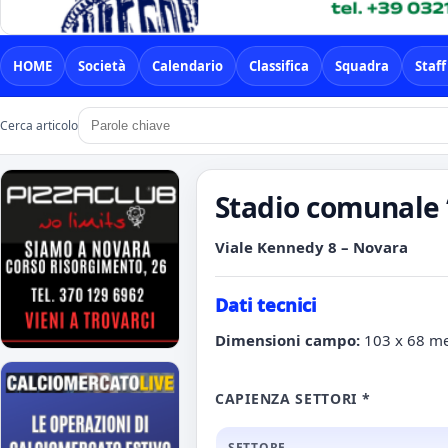
HOME
Società
Calendario
Classifica
Squadra
Staff
Cerca articolo
Stadio comunale “
Viale Kennedy 8 – Novara
Dati tecnici
Dimensioni campo:
103 x 68 me
CAPIENZA SETTORI
*
SETTORE