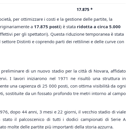
17.875 *
ocietà, per ottimizzare i costi e la gestione delle partite, la
originariamente a
17.875 posti
) è stata
ridotta a circa 5.000
ffettivi per gli spettatori). Questa riduzione temporanea è stata
ettore Distinti e coprendo parti dei rettilinei e delle curve con
preliminare di un nuovo stadio per la città di Novara, affidato
rvi. I lavori iniziarono nel 1971 ne risultò una struttura in
ente una capienza di
25 000
posti, con ottima visibilità da ogni
reti, sostituite da un fossato profondo tre metri intorno al campo
76, dopo 44 anni, 3 mesi e 22 giorni, il vecchio stadio di viale
a stato il palcoscenico di tutti i dodici campionati di Serie A
ato molte delle partite più importanti della storia azzurra.