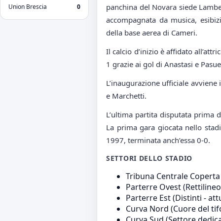
panchina del Novara siede Lambert
Union Brescia
0
accompagnata da musica, esibiz
della base aerea di Cameri.
Il calcio d’inizio è affidato all’at
1 grazie ai gol di Anastasi e Pasuel
L’inaugurazione ufficiale avviene
e Marchetti.
L’ultima partita disputata prima 
La prima gara giocata nello stad
1997, terminata anch’essa 0-0.
SETTORI DELLO STADIO
Tribuna Centrale Coperta
Parterre Ovest
(Rettilineo
Parterre Est
(Distinti - at
Curva Nord
(Cuore del ti
Curva Sud
(Settore dedicat