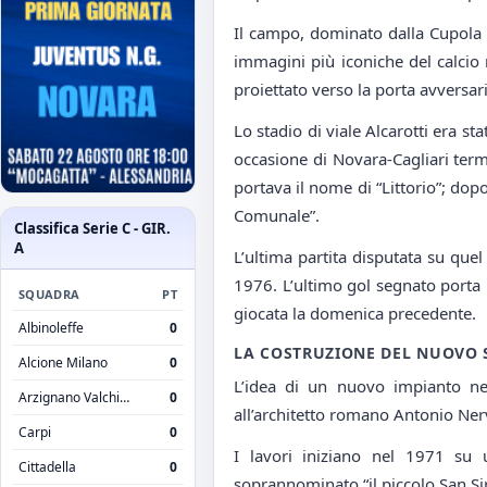
Il campo, dominato dalla Cupola 
immagini più iconiche del calcio n
proiettato verso la porta avversar
Lo stadio di viale Alcarotti era s
occasione di Novara-Cagliari termin
portava il nome di “Littorio”; dop
Comunale”.
Classifica Serie C - GIR.
A
L’ultima partita disputata su qu
1976. L’ultimo gol segnato porta i
SQUADRA
PT
giocata la domenica precedente.
Albinoleffe
0
LA COSTRUZIONE DEL NUOVO 
Alcione Milano
0
L’idea di un nuovo impianto ne
Arzignano Valchiampo
0
all’architetto romano Antonio Nervi.
Carpi
0
I lavori iniziano nel 1971 su u
Cittadella
0
soprannominato “il piccolo San Siro