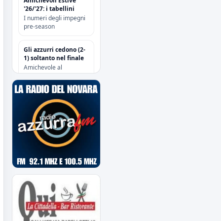
Amichevoli Estive
'26/'27: i tabellini
I numeri degli impegni
pre-season
Gli azzurri cedono (2-
1) soltanto nel finale
Amichevole al
“Sannazzari” di Chiavari
tra Entella e Novara
Risoluzione
contrattuale con
Attanasio e Camolese
Risoluzione
contrattuale con
Alberti
Acquisti/Cessioni
"Sessione Estiva
2026/2027"
tutte le operazioni degli