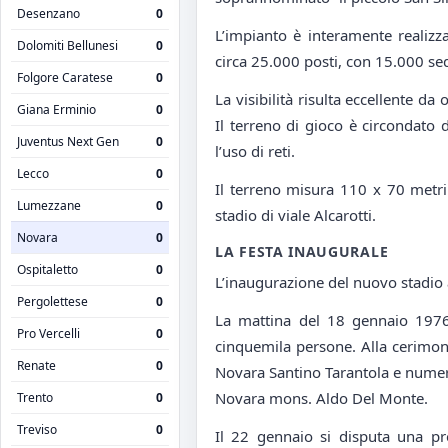
Desenzano
0
L’impianto è interamente realizz
Dolomiti Bellunesi
0
circa 25.000 posti, con 15.000 sed
Folgore Caratese
0
La visibilità risulta eccellente da 
Giana Erminio
0
Il terreno di gioco è circondato
Juventus Next Gen
0
l’uso di reti.
Lecco
0
Il terreno misura 110 x 70 metri
Lumezzane
0
stadio di viale Alcarotti.
Novara
0
LA FESTA INAUGURALE
Ospitaletto
0
L’inaugurazione del nuovo stadio 
Pergolettese
0
La mattina del 18 gennaio 1976 i
Pro Vercelli
0
cinquemila persone. Alla cerimoni
Renate
0
Novara Santino Tarantola e numero
Novara mons. Aldo Del Monte.
Trento
0
Treviso
0
Il 22 gennaio si disputa una pr