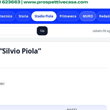
 tecnico
Storia
Stadio Piola
Primavera
MURO
Redaz
sabato 08 ag
Vai
Silvio Piola”
tri
POSTI