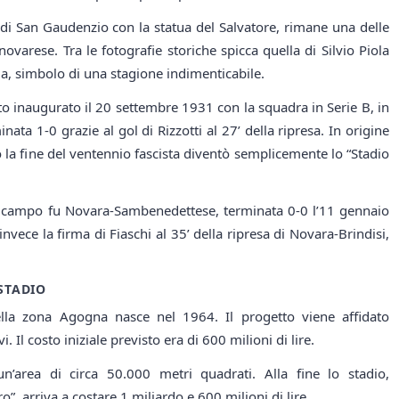
di San Gaudenzio con la statua del Salvatore, rimane una delle
ovarese. Tra le fotografie storiche spicca quella di Silvio Piola
ia, simbolo di una stagione indimenticabile.
tato inaugurato il 20 settembre 1931 con la squadra in Serie B, in
ata 1-0 grazie al gol di Rizzotti al 27’ della ripresa. In origine
o la fine del ventennio fascista diventò semplicemente lo “Stadio
el campo fu Novara-Sambenedettese, terminata 0-0 l’11 gennaio
nvece la firma di Fiaschi al 35’ della ripresa di Novara-Brindisi,
STADIO
lla zona Agogna nasce nel 1964. Il progetto viene affidato
 Il costo iniziale previsto era di 600 milioni di lire.
n’area di circa 50.000 metri quadrati. Alla fine lo stadio,
”, arriva a costare 1 miliardo e 600 milioni di lire.