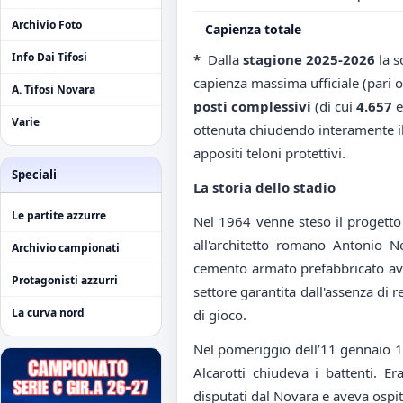
Archivio Foto
Capienza totale
Info Dai Tifosi
*
Dalla
stagione 2025-2026
la s
capienza massima ufficiale (pari 
A. Tifosi Novara
posti complessivi
(di cui
4.657
e
Varie
ottenuta chiudendo interamente il s
appositi teloni protettivi.
Speciali
La storia dello stadio
Le partite azzurre
Nel 1964 venne steso il progetto 
all'architetto romano Antonio Ne
Archivio campionati
cemento armato prefabbricato av
Protagonisti azzurri
settore garantita dall'assenza di 
La curva nord
di gioco.
Nel pomeriggio dell’11 gennaio 19
Alcarotti chiudeva i battenti. Er
disputati dal Novara e aveva ospit