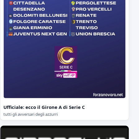
Ufficiale: ecco il Girone A di Serie C
tutti gli avversari degli azzurri