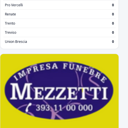
Pro Vercelli
0
Renate
0
Trento
0
Treviso
0
Union Brescia
0