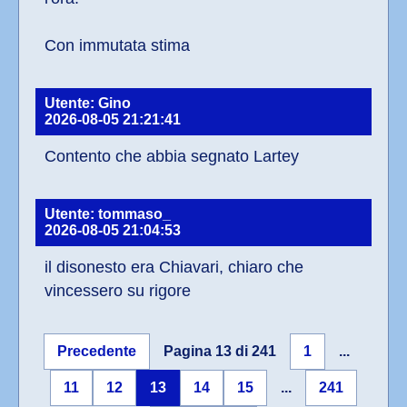
Con immutata stima
Utente: Gino
2026-08-05 21:21:41
Contento che abbia segnato Lartey
Utente: tommaso_
2026-08-05 21:04:53
il disonesto era Chiavari, chiaro che 
vincessero su rigore
Precedente
Pagina 13 di 241
1
...
11
12
13
14
15
...
241