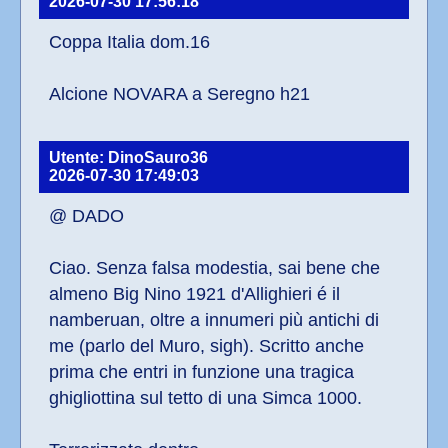
2026-07-30 17:56:18
Coppa Italia dom.16
Alcione NOVARA a Seregno h21
Utente: DinoSauro36
2026-07-30 17:49:03
@ DADO
Ciao. Senza falsa modestia, sai bene che 
almeno Big Nino 1921 d'Allighieri é il 
namberuan, oltre a innumeri più antichi di 
me (parlo del Muro, sigh). Scritto anche 
prima che entri in funzione una tragica 
ghigliottina sul tetto di una Simca 1000.