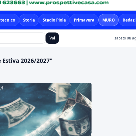
 tecnico
Storia
Stadio Piola
Primavera
MURO
Redaz
sabato 08 ag
Vai
e Estiva 2026/2027"