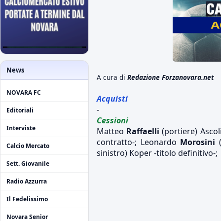
News
A cura di
Redazione Forzanovara.net
NOVARA FC
Acquisti
-
Editoriali
Cessioni
Interviste
Matteo
Raffaelli
(portiere) Ascol
contratto-; Leonardo
Morosini
(
Calcio Mercato
sinistro) Koper -titolo definitivo-;
Sett. Giovanile
Radio Azzurra
Il Fedelissimo
Novara Senior