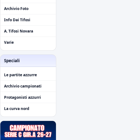
Archivio Foto
Info Dai Tifosi
A. Tifosi Novara
Varie
Speciali
Le partite azzurre
Archivio campionati
Protagonisti azzurri
La curva nord