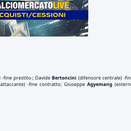
i -fine prestito-; Davide
Bertoncini
(difensore centrale) -fi
attaccante) -fine contratto; Giuseppe
Agyemang
(estern