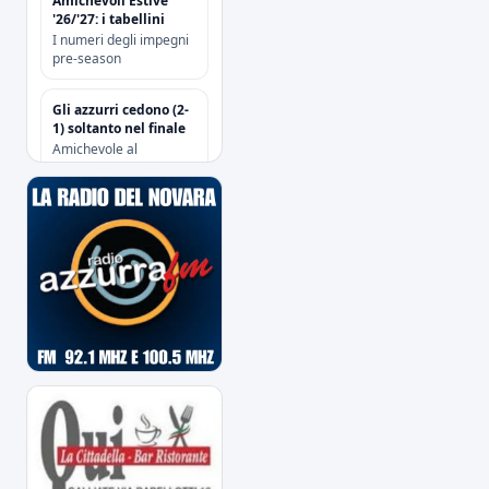
Amichevoli Estive
'26/'27: i tabellini
I numeri degli impegni
pre-season
Gli azzurri cedono (2-
1) soltanto nel finale
Amichevole al
“Sannazzari” di Chiavari
tra Entella e Novara
Risoluzione
contrattuale con
Attanasio e Camolese
Risoluzione
contrattuale con
Alberti
Acquisti/Cessioni
"Sessione Estiva
2026/2027"
tutte le operazioni degli