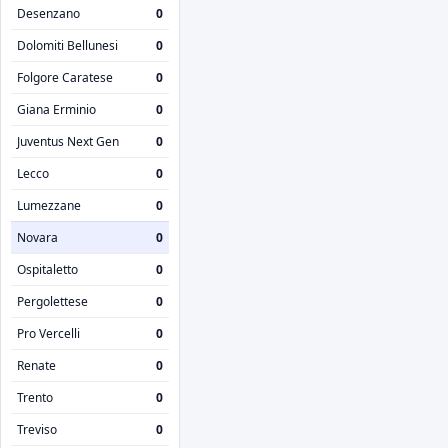
Desenzano
0
Dolomiti Bellunesi
0
Folgore Caratese
0
Giana Erminio
0
Juventus Next Gen
0
Lecco
0
Lumezzane
0
Novara
0
Ospitaletto
0
Pergolettese
0
Pro Vercelli
0
Renate
0
Trento
0
Treviso
0