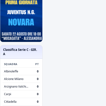
Classifica Serie C - GIR.
A
SQUADRA
PT
Albinoleffe
0
Alcione Milano
0
Arzignano Valchiampo
0
Carpi
0
Cittadella
0