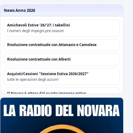
News Anno 2026
Amichevoli Estive '26/'27: i tabellini
I numeri degli impegni pre-season
Risoluzione contrattuale con Attanasio e Camolese
Risoluzione contrattuale con Alberti
Acquisti/Cessioni "Sessione Estiva 2026/2027"
tutte le operazioni degli azzurri
Il Novara è atteso dal quarto impegno estivo
Mercoledì a Chiavari. Tra amichevoli e mercato...
Orari Biglietteria "Silvio Piola"
Per poter sottoscrivere gli abbonamenti
L'Editoriale Azzurro