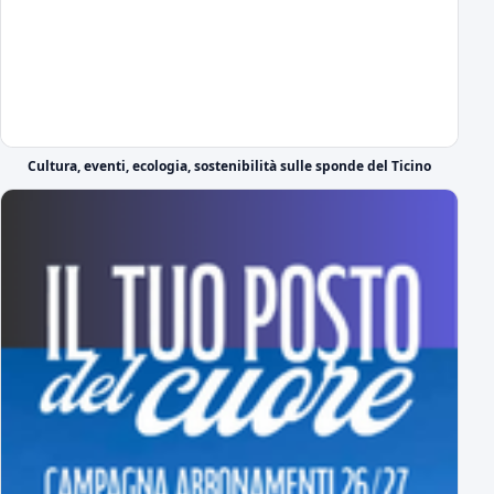
Prima giornata Serie C: JuventusNG-Novara
Svelato il calendario del girone A di Serie C
Le prime parole in azzurro di Lorenzo Moretti
Nel giorno della sua presentazione ufficiale
Il DS azzurro Boveri presenta Lorenzo Moretti
Cultura, eventi, ecologia, sostenibilità sulle sponde del Ticino
il video di presentazione
Ufficiale: ecco il Girone A di Serie C
tutti gli avversari degli azzurri