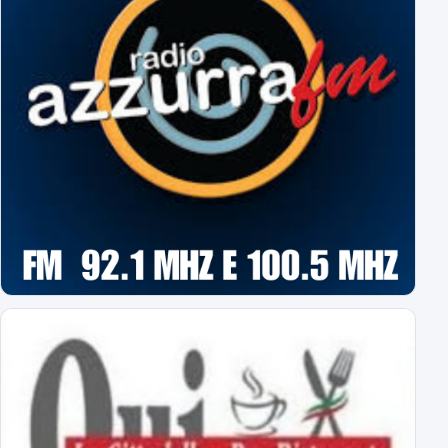
a cura di Massimo Barbero
Espugnato Bogliasco: Sampdoria 1 - Novara 2
terzo successo estivo per gli azzurri di Birindelli
Sampdoria-Novara: le formazioni ufficiali!
Assenti Da Graca e Lanini per affaticamento
Primavera: il calendario completo
tutti gli impegni degli azzurrini
Novara: ecco gli orari delle prime 8 giornate
esordio ad Alessandria il 22 agosto alle 18
Virtus Entella-Novara: tutte le info
per l'amichevole del 5 agosto 2026
Al via il ritiro ligure: Bogliasco prossima tappa!
Sampdoria-Novara; sabato pomeriggio in diretta TV