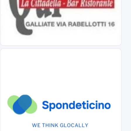
Abbonamenti Novara 2026/2027: tutte le tariffe
interi, ridotti, promo
Primavera Novara: ecco il girone!
tutti gli avversari degli azzurrini
Primo Turno C.Italia Serie C: AlcioneMilano-Novara
chi passa giocherà in casa contro la vincente di Livorno-Reggiana
DS Boveri "Avvio impegnativo, ci faremo trovare pronti"
il commento del DS sul calendario di serie C
Il cammino completo del Novara in campionato
tutti gli incontri
A Novembre e Marzo i "derby" con la Pro Vercelli
Prima in trasferta poi in casa
Serie C 2026-27 Gir.A, il calendario