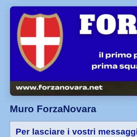
Muro ForzaNovara
Per lasciare i vostri messag