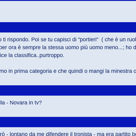
i rispondo. Poi se tu capisci di "portieri"  ( che è un ruolo
er ora è sempre la stessa uomo più uomo meno...; ho detto 
ce la classifica..purtroppo.
in prima categoria e che quindi o mangi la minestra o ti
la - Novara in tv?
 - lontano da me difendere il tronista - ma era partito ben