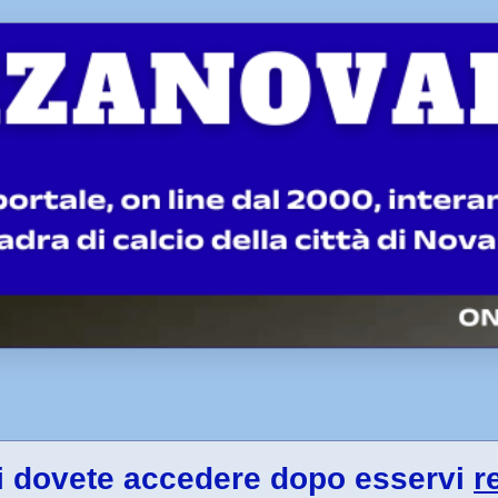
gi dovete accedere dopo esservi
r