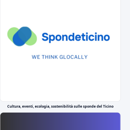
Al via il ritiro ligure: Bogliasco prossima tappa!
Sampdoria-Novara; sabato pomeriggio in diretta TV
Abbonamenti Novara 2026/2027: tutte le tariffe
interi, ridotti, promo
Primavera Novara: ecco il girone!
tutti gli avversari degli azzurrini
Primo Turno C.Italia Serie C: AlcioneMilano-Novara
chi passa giocherà in casa contro la vincente di Livorno-Reggiana
DS Boveri "Avvio impegnativo, ci faremo trovare pronti"
il commento del DS sul calendario di serie C
Il cammino completo del Novara in campionato
Cultura, eventi, ecologia, sostenibilità sulle sponde del Ticino
tutti gli incontri
A Novembre e Marzo i "derby" con la Pro Vercelli
Prima in trasferta poi in casa