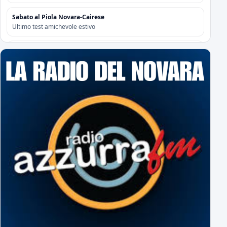
Sabato al Piola Novara-Cairese
Ultimo test amichevole estivo
Amichevoli Estive '26/'27: i tabellini
I numeri degli impegni pre-season
Gli azzurri cedono (2-1) soltanto nel finale
Amichevole al “Sannazzari” di Chiavari tra Entella e Novara
Risoluzione contrattuale con Attanasio e Camolese
Risoluzione contrattuale con Alberti
Acquisti/Cessioni "Sessione Estiva 2026/2027"
tutte le operazioni degli azzurri
Il Novara è atteso dal quarto impegno estivo
Mercoledì a Chiavari. Tra amichevoli e mercato...