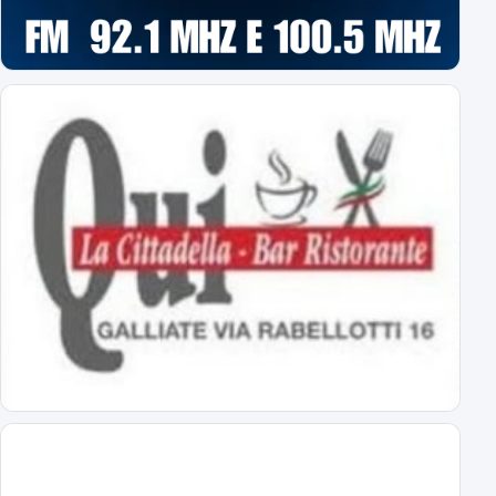
Orari Biglietteria "Silvio Piola"
Per poter sottoscrivere gli abbonamenti
L'Editoriale Azzurro
a cura di Massimo Barbero
Espugnato Bogliasco: Sampdoria 1 - Novara 2
terzo successo estivo per gli azzurri di Birindelli
Sampdoria-Novara: le formazioni ufficiali!
Assenti Da Graca e Lanini per affaticamento
Primavera: il calendario completo
tutti gli impegni degli azzurrini
Novara: ecco gli orari delle prime 8 giornate
esordio ad Alessandria il 22 agosto alle 18
Virtus Entella-Novara: tutte le info
per l'amichevole del 5 agosto 2026