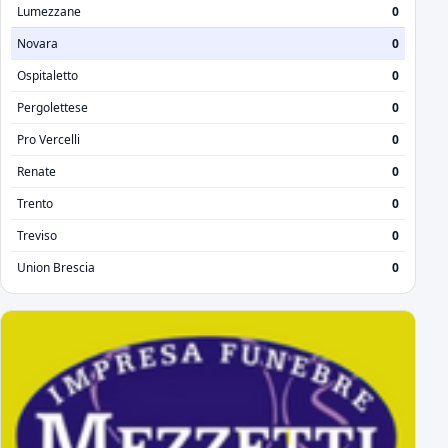
Lumezzane
0
Novara
0
Ospitaletto
0
Pergolettese
0
Pro Vercelli
0
Renate
0
Trento
0
Treviso
0
Union Brescia
0