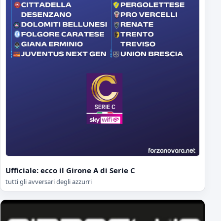
Ufficiale: ecco il Girone A di Serie C
tutti gli avversari degli azzurri