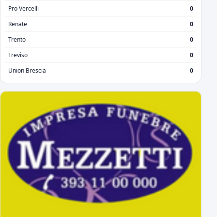
Pro Vercelli
0
Renate
0
Trento
0
Treviso
0
Union Brescia
0