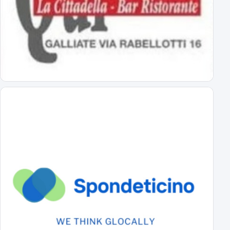
esordio ad Alessandria il 22 agosto alle 18
Virtus Entella-Novara: tutte le info
per l'amichevole del 5 agosto 2026
Al via il ritiro ligure: Bogliasco prossima tappa!
Sampdoria-Novara; sabato pomeriggio in diretta TV
Abbonamenti Novara 2026/2027: tutte le tariffe
interi, ridotti, promo
Primavera Novara: ecco il girone!
tutti gli avversari degli azzurrini
Primo Turno C.Italia Serie C: AlcioneMilano-Novara
chi passa giocherà in casa contro la vincente di Livorno-Reggiana
DS Boveri "Avvio impegnativo, ci faremo trovare pronti"
il commento del DS sul calendario di serie C