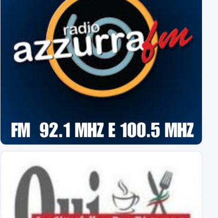
tutte le operazioni degli azzurri
Il Novara è atteso dal quarto impegno estivo
Mercoledì a Chiavari. Tra amichevoli e mercato...
Orari Biglietteria "Silvio Piola"
Per poter sottoscrivere gli abbonamenti
L'Editoriale Azzurro
a cura di Massimo Barbero
Espugnato Bogliasco: Sampdoria 1 - Novara 2
terzo successo estivo per gli azzurri di Birindelli
Sampdoria-Novara: le formazioni ufficiali!
Assenti Da Graca e Lanini per affaticamento
Primavera: il calendario completo
tutti gli impegni degli azzurrini
Novara: ecco gli orari delle prime 8 giornate