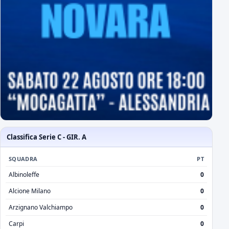
Classifica Serie C - GIR. A
SQUADRA
PT
Albinoleffe
0
Alcione Milano
0
Arzignano Valchiampo
0
Carpi
0