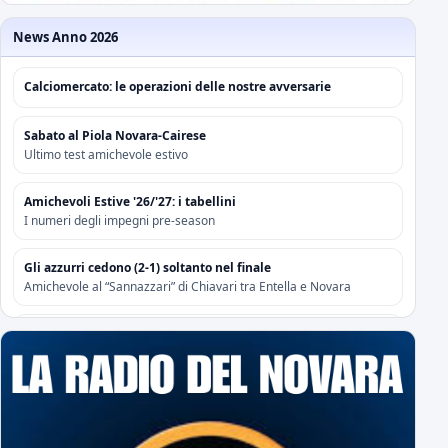
News Anno 2026
Calciomercato: le operazioni delle nostre avversarie
Sabato al Piola Novara-Cairese
Ultimo test amichevole estivo
Amichevoli Estive '26/'27: i tabellini
I numeri degli impegni pre-season
Gli azzurri cedono (2-1) soltanto nel finale
Amichevole al “Sannazzari” di Chiavari tra Entella e Novara
Risoluzione contrattuale con Attanasio e Camolese
Risoluzione contrattuale con Alberti
Acquisti/Cessioni "Sessione Estiva 2026/2027"