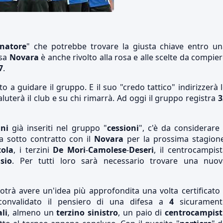
enatore
" che potrebbe trovare la giusta chiave entro un
asa
Novara
è anche rivolto alla rosa e alle scelte da compie
7
.
o a guidare il gruppo. E il suo "credo tattico" indirizzerà 
saluterà il club e su chi rimarrà. Ad oggi il gruppo registra
3
ni
già inseriti nel gruppo "
cessioni
", c'è da considerare 
a sotto contratto con il
Novara
per la prossima stagione
tola
, i terzini
De Mori
-
Camolese
-
Deseri
, il centrocampis
sio
. Per tutti loro sarà necessario trovare una nuov
potrà avere un'idea più approfondita una volta certificato 
 convalidato il pensiero di una difesa a
4
sicurament
li
, almeno un
terzino sinistro
, un paio di
centrocampist