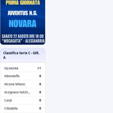
Classifica Serie C - GIR.
A
SQUADRA
PT
Albinoleffe
0
Alcione Milano
0
Arzignano Valchiampo
0
Carpi
0
Cittadella
0