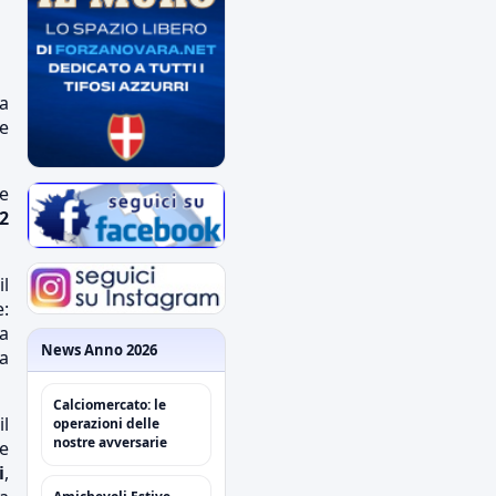
a
re
le
2
il
:
ta
News Anno 2026
a
Calciomercato: le
il
operazioni delle
nostre avversarie
e
i
,