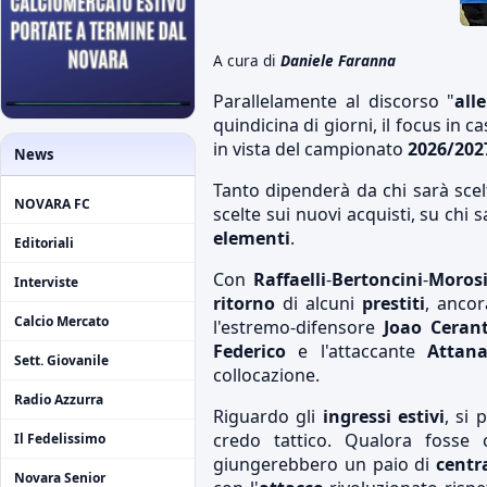
A cura di
Daniele Faranna
Parallelamente al discorso "
all
quindicina di giorni, il focus in c
in vista del campionato
2026/202
News
Tanto dipenderà da chi sarà scelt
NOVARA FC
scelte sui nuovi acquisti, su chi 
elementi
.
Editoriali
Con
Raffaelli
-
Bertoncini
-
Morosi
Interviste
ritorno
di alcuni
prestiti
, ancor
Calcio Mercato
l'estremo-difensore
Joao Ceran
Federico
e l'attaccante
Attana
Sett. Giovanile
collocazione.
Radio Azzurra
Riguardo gli
ingressi estivi
, si 
credo tattico. Qualora fosse
Il Fedelissimo
giungerebbero un paio di
centra
Novara Senior