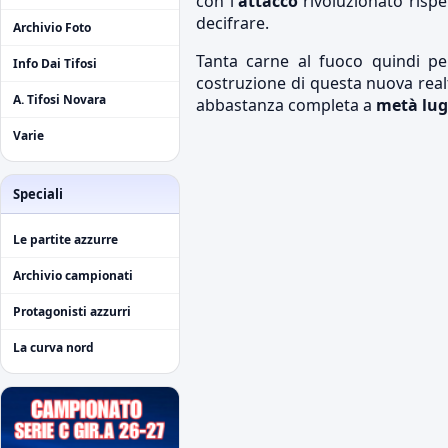
con l'
attacco
rivoluzionato risp
decifrare.
Archivio Foto
Tanta carne al fuoco quindi pe
Info Dai Tifosi
costruzione di questa nuova real
A. Tifosi Novara
abbastanza completa a
metà lug
Varie
Speciali
Le partite azzurre
Archivio campionati
Protagonisti azzurri
La curva nord