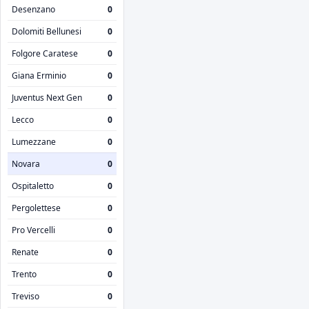
Desenzano
0
Dolomiti Bellunesi
0
Folgore Caratese
0
Giana Erminio
0
Juventus Next Gen
0
Lecco
0
Lumezzane
0
Novara
0
Ospitaletto
0
Pergolettese
0
Pro Vercelli
0
Renate
0
Trento
0
Treviso
0