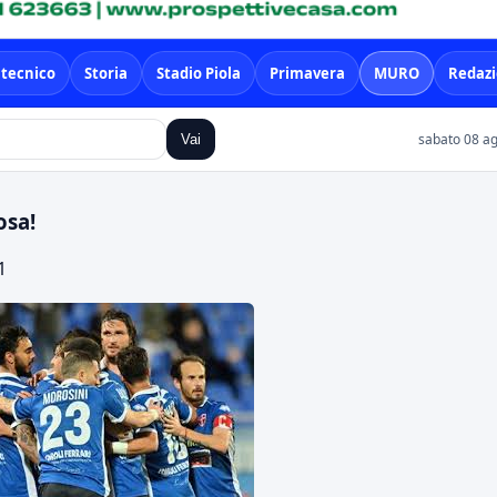
 tecnico
Storia
Stadio Piola
Primavera
MURO
Redaz
sabato 08 ag
Vai
osa!
1