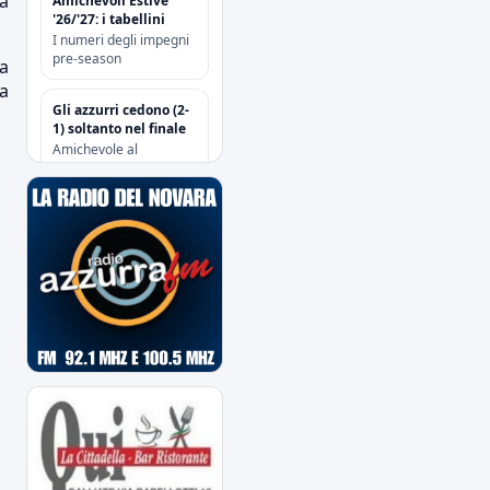
da
Amichevoli Estive
'26/'27: i tabellini
I numeri degli impegni
pre-season
la
ra
Gli azzurri cedono (2-
1) soltanto nel finale
Amichevole al
“Sannazzari” di Chiavari
tra Entella e Novara
Risoluzione
contrattuale con
Attanasio e Camolese
Risoluzione
contrattuale con
Alberti
Acquisti/Cessioni
"Sessione Estiva
2026/2027"
tutte le operazioni degli