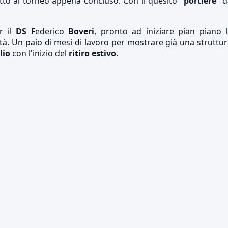
etto al torneo appena concluso. Con il quesito "
portiere
" 
r il
DS
Federico
Boveri
, pronto ad iniziare pian piano 
tà. Un paio di mesi di lavoro per mostrare già una struttu
lio
con l'inizio del
ritiro estivo
.