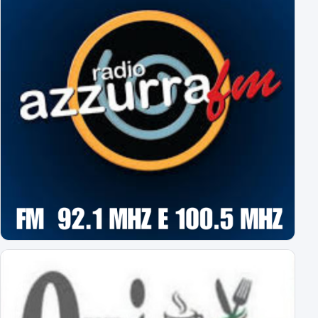
Acquisti/Cessioni "Sessione Estiva 2026/2027"
tutte le operazioni degli azzurri
Il Novara è atteso dal quarto impegno estivo
Mercoledì a Chiavari. Tra amichevoli e mercato...
Orari Biglietteria "Silvio Piola"
Per poter sottoscrivere gli abbonamenti
L'Editoriale Azzurro
a cura di Massimo Barbero
Espugnato Bogliasco: Sampdoria 1 - Novara 2
terzo successo estivo per gli azzurri di Birindelli
Sampdoria-Novara: le formazioni ufficiali!
Assenti Da Graca e Lanini per affaticamento
Primavera: il calendario completo
tutti gli impegni degli azzurrini