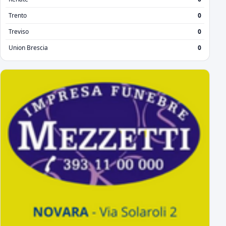
Trento
0
Treviso
0
Union Brescia
0