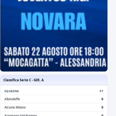
Classifica Serie C - GIR. A
SQUADRA
PT
Albinoleffe
0
Alcione Milano
0
Arzignano Valchiampo
0