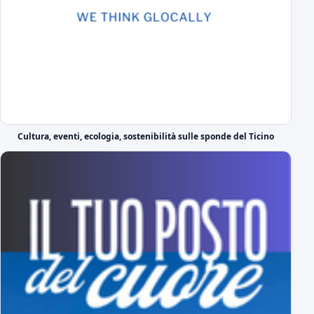
il commento del DS sul calendario di serie C
Il cammino completo del Novara in campionato
tutti gli incontri
A Novembre e Marzo i "derby" con la Pro Vercelli
Prima in trasferta poi in casa
Serie C 2026-27 Gir.A, il calendario
Cultura, eventi, ecologia, sostenibilità sulle sponde del Ticino
Prima giornata Serie C: JuventusNG-Novara
Svelato il calendario del girone A di Serie C