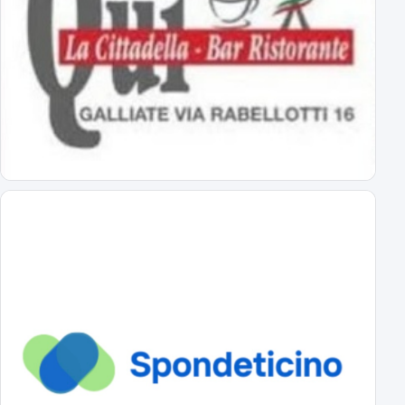
Novara: ecco gli orari delle prime 8 giornate
esordio ad Alessandria il 22 agosto alle 18
Virtus Entella-Novara: tutte le info
per l'amichevole del 5 agosto 2026
Al via il ritiro ligure: Bogliasco prossima tappa!
Sampdoria-Novara; sabato pomeriggio in diretta TV
Abbonamenti Novara 2026/2027: tutte le tariffe
interi, ridotti, promo
Primavera Novara: ecco il girone!
tutti gli avversari degli azzurrini
Primo Turno C.Italia Serie C: AlcioneMilano-Novara
chi passa giocherà in casa contro la vincente di Livorno-Reggiana
DS Boveri "Avvio impegnativo, ci faremo trovare pronti"