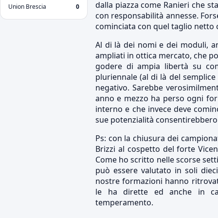
dalla piazza come Ranieri che st
Union Brescia
0
con responsabilità annesse. Fors
cominciata con quel taglio netto c
Al di là dei nomi e dei moduli, 
ampliati in ottica mercato, che p
godere di ampia libertà su com
pluriennale (al di là del sempli
negativo. Sarebbe verosimilment
anno e mezzo ha perso ogni forma
interno e che invece deve cominc
sue potenzialità consentirebber
Ps: con la chiusura dei campionat
Brizzi al cospetto del forte Vic
Come ho scritto nelle scorse sett
può essere valutato in soli diec
nostre formazioni hanno ritrova
le ha dirette ed anche in c
temperamento.