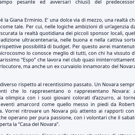
campo pesante ed avversari chiusi) del predecessor
né la Giana Erminio. E’ una dolce via di mezzo, una realtà c
ome tale. Per cui, nelle logiche ambizioni di un’agenzia d
scurata la realtà quotidiana dei piccoli sponsor locali, quel
dizione ultracentenaria, nelle buona e nella cattiva sort
 rispettive possibilità di budget. Per questo avrei mantenu
icrocosmo lo conosce meglio di tutti, con chi ha vissuto 
olarissimo “Espo” che lavora nel club quasi ininterrottamen
erlocutore, ma anche un ex curvaiolo innamorato del Novar
diverso rispetto al recentissimo passato. Un Novara semp
venti che lo rappresentano o rappresentano Novara: a
la olimpica con i suoi giovani colorati d’azzurro, ai torn
gli eventi amarcord come quello messo in piedi da Robert
. Vorrei ritrovare un Novara più attento ai rapporti con
 che operano per pura passione, con i volontari che il saba
erta la “Casa del Novara”.