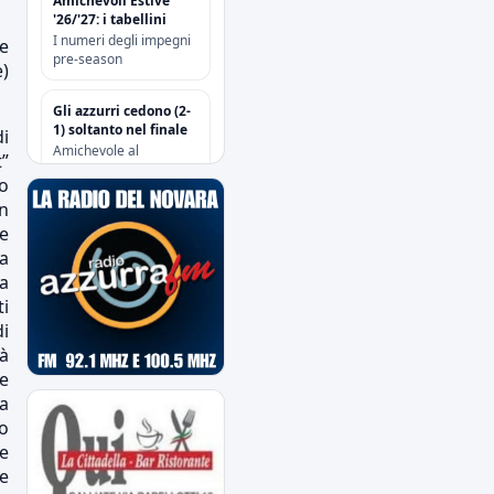
Amichevoli Estive
'26/'27: i tabellini
I numeri degli impegni
he
pre-season
e)
Gli azzurri cedono (2-
1) soltanto nel finale
i
Amichevole al
”
“Sannazzari” di Chiavari
o
tra Entella e Novara
an
e
Risoluzione
na
contrattuale con
Attanasio e Camolese
za
i
di
Risoluzione
contrattuale con
à
Alberti
ce
la
Acquisti/Cessioni
mo
"Sessione Estiva
se
2026/2027"
e
tutte le operazioni degli