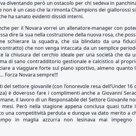
ava diventando però un ostacolo per chi sedeva in panchin
e non è un caso che la rimonta Champions dei giallorossi s
he ha sanato evidenti dissidi interni.
anche per il Novara vorrei un allenatore-manager con pote
ossa dire la sua nella costruzione della nuova rosa, che pos
e schierare la squadra, che sia blindato da una fiduci
ce contratto) che non venga intaccata da un semplice perio
e la chiusura del cerchio ideale per una società che da 
 di sano contradditorio gestionale e calcistico al propr
iare a viaggiare forte sul piano sportivo, almeno quanto 
o… Forza Novara sempre!!!
i del settore giovanile (con l’onorevole resa dell’Under 16 
enza) è doveroso fare i complimenti anche a Giovanni Sera
imane, il lavoro di un Responsabile del Settore Giovanile n
i mesi. Però nella stagione appena conclusa quasi tutte 
to una competitività perduta e dunque va dato merito a c
ampo in maglia azzurra non lesinava mai impegno 