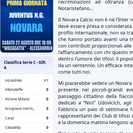
recriminazioni ad oltranza (
Notaristefano…
Il Novara Calcio non è né l’Inter 
deve essere presa e considerata c
profilo internazionale, non va tra
che hanno portato avanti una tra
con contributi proporzionali alle
l’affiancamento con chi questo m
dentro l’umore dei tifosi: il pop
Classifica Serie C - GIR.
da un ventennio. Un efficace int
A
come tutti noi.
SQUADRA
PT
Mi piacerebbe vedere un Novara 
presente nei piccoli-grandi e
Albinoleffe
0
passaggio cittadino della fiacco
Alcione Milano
0
dedicati a “Nini” Udovicich, a
Arzignano Valchiampo
0
Fabbrica un paio di settimane fa
rappresentanti dei Club di tifosi
Carpi
0
e la domenica mattina tengono ap
Cittadella
0