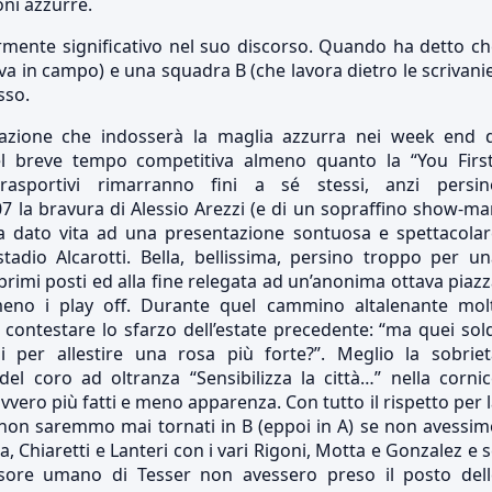
oni azzurre.
rmente significativo nel suo discorso. Quando ha detto c
va in campo) e una squadra B (che lavora dietro le scrivani
sso.
mazione che indosserà la maglia azzurra nei week end d
l breve tempo competitiva almeno quanto la “You First
xtrasportivi rimarranno fini a sé stessi, anzi persin
07 la bravura di Alessio Arezzi (e di un sopraffino show-m
a dato vita ad una presentazione sontuosa e spettacolar
tadio Alcarotti. Bella, bellissima, persino troppo per u
rimi posti ed alla fine relegata ad un’anonima ottava piaz
eno i play off. Durante quel cammino altalenante molt
 contestare lo sfarzo dell’estate precedente: “ma quei sol
i per allestire una rosa più forte?”. Meglio la sobriet
del coro ad oltranza “Sensibilizza la città…” nella corni
ero più fatti e meno apparenza. Con tutto il rispetto per 
 non saremmo mai tornati in B (eppoi in A) se non avessi
ia, Chiaretti e Lanteri con i vari Rigoni, Motta e Gonzalez e 
essore umano di Tesser non avessero preso il posto dell