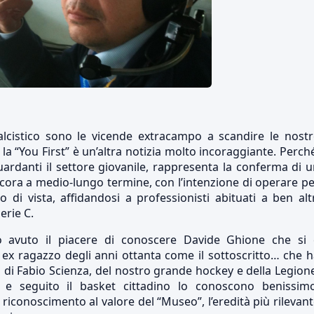
alcistico sono le vicende extracampo a scandire le nostr
la “You First” è un’altra notizia molto incoraggiante. Perch
uardanti il settore giovanile, rappresenta la conferma di 
cora a medio-lungo termine, con l’intenzione di operare p
di vista, affidandosi a professionisti abituati a ben alt
erie C.
 avuto il piacere di conoscere Davide Ghione che si 
ex ragazzo degli anni ottanta come il sottoscritto… che 
 di Fabio Scienza, del nostro grande hockey e della Legion
 e seguito il basket cittadino lo conoscono benissimo
riconoscimento al valore del “Museo”, l’eredità più rilevan