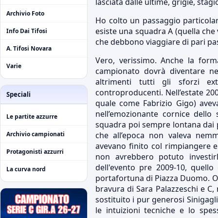
lasciata dalle ultime, grigie, stagi
Archivio Foto
Ho colto un passaggio particola
esiste una squadra A (quella che 
Info Dai Tifosi
che debbono viaggiare di pari pa
A. Tifosi Novara
Vero, verissimo. Anche la for
Varie
campionato dovrà diventare ne
altrimenti tutti gli sforzi e
controproducenti. Nell’estate 20
Speciali
quale come Fabrizio Gigo) avev
nell’emozionante cornice dello s
Le partite azzurre
squadra poi sempre lontana dai p
che all’epoca non valeva nemm
Archivio campionati
avevano finito col rimpiangere e
Protagonisti azzurri
non avrebbero potuto investirl
dell'evento pre 2009-10, quello 
La curva nord
portafortuna di Piazza Duomo. Ovv
bravura di Sara Palazzeschi e C,
sostituito i pur generosi Sinigagl
le intuizioni tecniche e lo sp