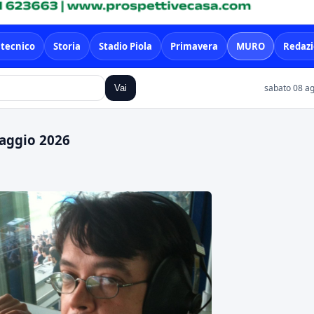
 tecnico
Storia
Stadio Piola
Primavera
MURO
Redaz
sabato 08 ag
Vai
maggio 2026