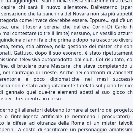
co da aggiungere. Siamo nella stessa situazione di attesa 
apire chi sarà il nuovo allenatore. Dall’esterno (sper
 sensazione che la panchina del Novara non sia più appeti
a categoria come invece dovrebbe essere. Eppure… qui c’è u
osa, una tifoseria serena che dall’era Corini-Di Carlo h
 mai contestare (oltre il limite) nessuno, un vessillo azzur
 quindicina di anni fa e che prima e dopo ha trascorso diver
lema, temo, stia altrove, nella gestione dei mister che so
ionati. Gattuso, dopo il suo esonero, è stato ripetutamen
issione televisiva autoprodotta dal club. Col risultato, c
 fine, di bruciare pure Mascara, che stava completando u
nel naufragio di Trieste. Anche nei confronti di Zanchet
rentorie e poco diplomatiche nei mesi successiv
ssena non è stato adeguatamente tutelato sul piano tecnic
i gennaio quei due-tre elementi adatti al suo gioco ch
e per chi subentra in corso.
derno gli allenatori debbano tornare al centro del progett
 o l’intelligenza artificiale (e nemmeno i procuratori) 
to la difesa ad oltranza della Roma di un mister talvolt
erini. A costo di sacrificare un personaggio amatissim