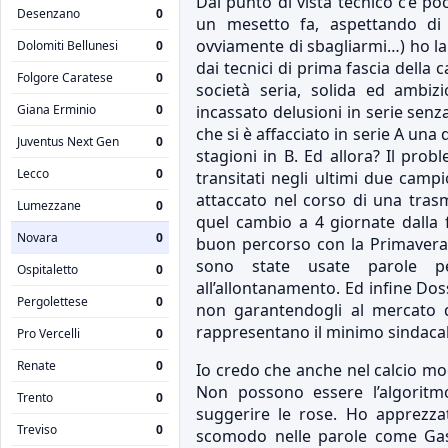
Dal punto di vista tecnico c’è po
Desenzano
0
un mesetto fa, aspettando di c
ovviamente di sbagliarmi…) ho la
Dolomiti Bellunesi
0
dai tecnici di prima fascia dell
Folgore Caratese
0
società seria, solida ed ambizi
Giana Erminio
0
incassato delusioni in serie senza
che si è affacciato in serie A una
Juventus Next Gen
0
stagioni in B. Ed allora? Il prob
Lecco
0
transitati negli ultimi due camp
attaccato nel corso di una trasm
Lumezzane
0
quel cambio a 4 giornate dalla
Novara
0
buon percorso con la Primavera, 
sono state usate parole pe
Ospitaletto
0
all’allontanamento. Ed infine Do
Pergolettese
0
non garantendogli al mercato d
rappresentano il minimo sindacal
Pro Vercelli
0
Renate
0
Io credo che anche nel calcio mo
Non possono essere l’algoritmo
Trento
0
suggerire le rose. Ho apprezza
Treviso
0
scomodo nelle parole come Gasp