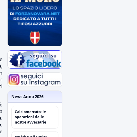
e
é,
un
er
ri
News Anno 2026
è
ha
Calciomercato: le
operazioni delle
e.
nostre avversarie
.
te