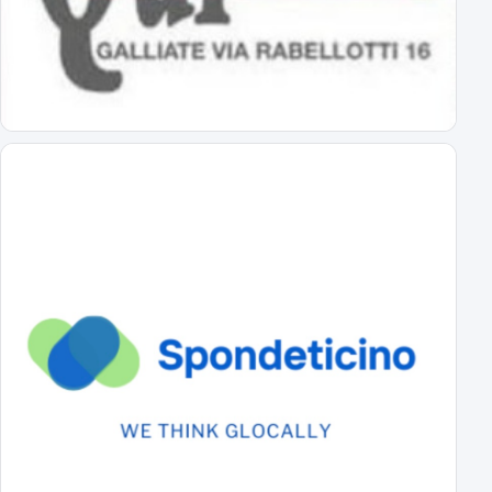
Primavera: il calendario completo
tutti gli impegni degli azzurrini
Novara: ecco gli orari delle prime 8 giornate
esordio ad Alessandria il 22 agosto alle 18
Virtus Entella-Novara: tutte le info
per l'amichevole del 5 agosto 2026
Al via il ritiro ligure: Bogliasco prossima tappa!
Sampdoria-Novara; sabato pomeriggio in diretta TV
Abbonamenti Novara 2026/2027: tutte le tariffe
interi, ridotti, promo
Primavera Novara: ecco il girone!
tutti gli avversari degli azzurrini
Primo Turno C.Italia Serie C: AlcioneMilano-Novara
chi passa giocherà in casa contro la vincente di Livorno-Reggiana