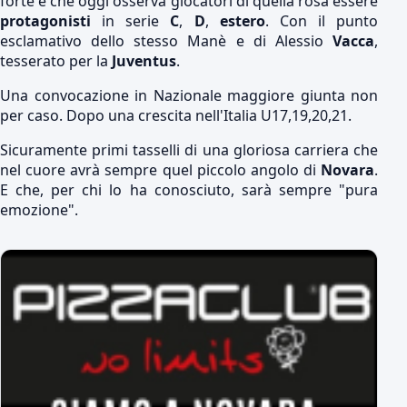
forte e che oggi osserva giocatori di quella rosa essere
protagonisti
in serie
C
,
D
,
estero
. Con il punto
esclamativo dello stesso Manè e di Alessio
Vacca
,
tesserato per la
Juventus
.
Una convocazione in Nazionale maggiore giunta non
per caso. Dopo una crescita nell'Italia U17,19,20,21.
Sicuramente primi tasselli di una gloriosa carriera che
nel cuore avrà sempre quel piccolo angolo di
Novara
.
E che, per chi lo ha conosciuto, sarà sempre "pura
emozione".