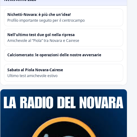
Nichetti-Novara: è più che un'idea!
Profilo importante seguito per il centrocampo
Nell’ultimo test due gol nella ripresa
Amichevole al “Piola” tra Novara e Cairese
Calciomercato: le operazioni delle nostre avversarie
Sabato al Piola Novara-Cairese
Ultimo test amichevole estivo
Amichevoli Estive '26/'27: i tabellini
I numeri degli impegni pre-season
Gli azzurri cedono (2-1) soltanto nel finale
Amichevole al “Sannazzari” di Chiavari tra Entella e Novara
Risoluzione contrattuale con Attanasio e Camolese