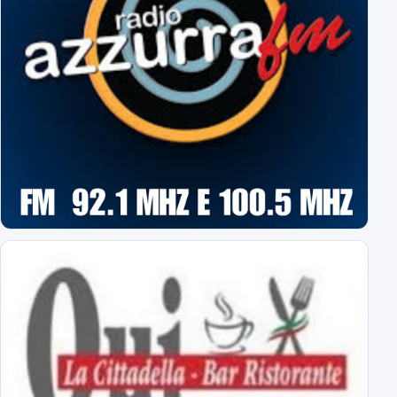
Risoluzione contrattuale con Alberti
Acquisti/Cessioni "Sessione Estiva 2026/2027"
tutte le operazioni degli azzurri
Il Novara è atteso dal quarto impegno estivo
Mercoledì a Chiavari. Tra amichevoli e mercato...
Orari Biglietteria "Silvio Piola"
Per poter sottoscrivere gli abbonamenti
L'Editoriale Azzurro
a cura di Massimo Barbero
Espugnato Bogliasco: Sampdoria 1 - Novara 2
terzo successo estivo per gli azzurri di Birindelli
Sampdoria-Novara: le formazioni ufficiali!
Assenti Da Graca e Lanini per affaticamento