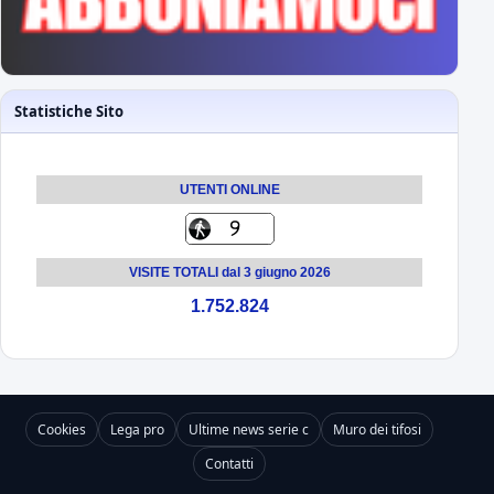
Statistiche Sito
UTENTI ONLINE
VISITE TOTALI dal 3 giugno 2026
1.752.824
Cookies
Lega pro
Ultime news serie c
Muro dei tifosi
Contatti