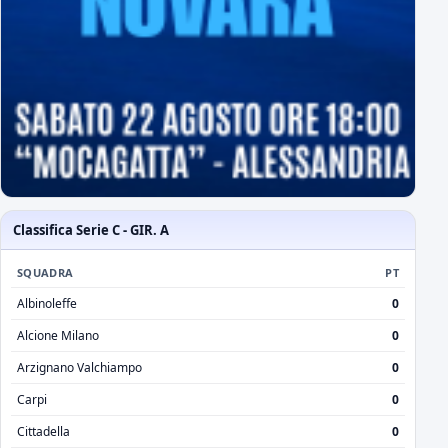
Classifica Serie C - GIR. A
SQUADRA
PT
Albinoleffe
0
Alcione Milano
0
Arzignano Valchiampo
0
Carpi
0
Cittadella
0