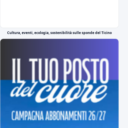
DS Boveri "Avvio impegnativo, ci faremo trovare pronti"
il commento del DS sul calendario di serie C
Il cammino completo del Novara in campionato
Cultura, eventi, ecologia, sostenibilità sulle sponde del Ticino
tutti gli incontri
A Novembre e Marzo i "derby" con la Pro Vercelli
Prima in trasferta poi in casa