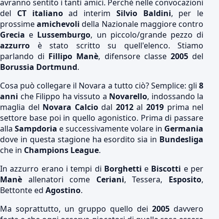
avranno sentito i tanti amici. Perchè nelle convocazioni
del
CT italiano
ad interim
Silvio Baldini
, per le
prossime
amichevoli
della Nazionale maggiore contro
Grecia
e
Lussemburgo
, un piccolo/grande pezzo di
azzurro
è stato scritto su quell'elenco. Stiamo
parlando di
Fillipo Manè
, difensore classe
2005
del
Borussia Dortmund
.
Cosa può collegare il Novara a tutto ciò? Semplice: gli
8
anni
che Filippo ha vissuto a
Novarello
, indossando la
maglia del
Novara Calcio
dal
2012
al
2019
prima nel
settore base poi in quello agonistico. Prima di passare
alla
Sampdoria
e successivamente volare in
Germania
dove in questa stagione ha esordito sia in
Bundesliga
che in
Champions League
.
In azzurro erano i tempi di
Borghetti
e
Biscotti
e per
Manè
allenatori come
Ceriani
, Tessera,
Esposito
,
Bettonte ed
Agostino
.
Ma soprattutto, un gruppo quello dei
2005
davvero