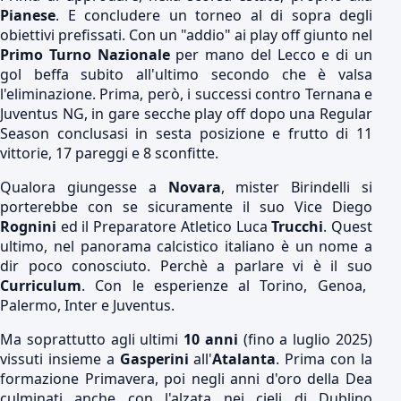
Pianese
. E concludere un torneo al di sopra degli
obiettivi prefissati. Con un "addio" ai play off giunto nel
Primo Turno Nazionale
per mano del Lecco e di un
gol beffa subito all'ultimo secondo che è valsa
l'eliminazione. Prima, però, i successi contro Ternana e
Juventus NG, in gare secche play off dopo una Regular
Season conclusasi in sesta posizione e frutto di 11
vittorie, 17 pareggi e 8 sconfitte.
Qualora giungesse a
Novara
, mister Birindelli si
porterebbe con se sicuramente il suo Vice Diego
Rognini
ed il Preparatore Atletico Luca
Trucchi
. Quest
ultimo, nel panorama calcistico italiano è un nome a
dir poco conosciuto. Perchè a parlare vi è il suo
Curriculum
. Con le esperienze al Torino, Genoa,
Palermo, Inter e Juventus.
Ma soprattutto agli ultimi
10 anni
(fino a luglio 2025)
vissuti insieme a
Gasperini
all'
Atalanta
. Prima con la
formazione Primavera, poi negli anni d'oro della Dea
culminati anche con l'alzata nei cieli di Dublino