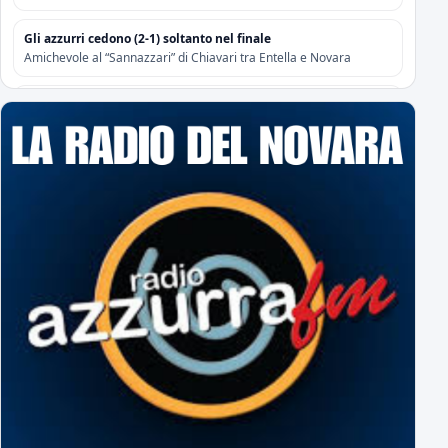
Gli azzurri cedono (2-1) soltanto nel finale
Amichevole al “Sannazzari” di Chiavari tra Entella e Novara
Risoluzione contrattuale con Attanasio e Camolese
Risoluzione contrattuale con Alberti
Acquisti/Cessioni "Sessione Estiva 2026/2027"
tutte le operazioni degli azzurri
Il Novara è atteso dal quarto impegno estivo
Mercoledì a Chiavari. Tra amichevoli e mercato...
Orari Biglietteria "Silvio Piola"
Per poter sottoscrivere gli abbonamenti
L'Editoriale Azzurro
a cura di Massimo Barbero