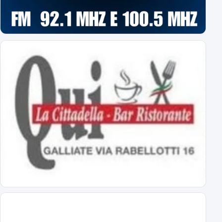
Espugnato Bogliasco: Sampdoria 1 - Novara 2
terzo successo estivo per gli azzurri di Birindelli
Sampdoria-Novara: le formazioni ufficiali!
Assenti Da Graca e Lanini per affaticamento
Primavera: il calendario completo
tutti gli impegni degli azzurrini
Novara: ecco gli orari delle prime 8 giornate
esordio ad Alessandria il 22 agosto alle 18
Virtus Entella-Novara: tutte le info
per l'amichevole del 5 agosto 2026
Al via il ritiro ligure: Bogliasco prossima tappa!
Sampdoria-Novara; sabato pomeriggio in diretta TV
Abbonamenti Novara 2026/2027: tutte le tariffe
interi, ridotti, promo