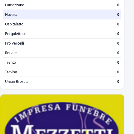
Lumezzane
0
Novara
0
Ospitaletto
0
Pergolettese
0
Pro Vercelli
0
Renate
0
Trento
0
Treviso
0
Union Brescia
0