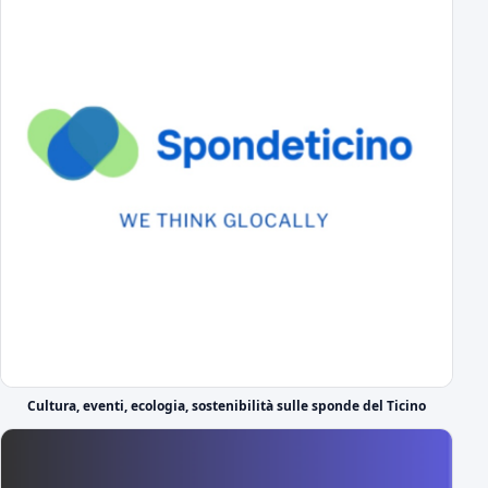
Primavera Novara: ecco il girone!
tutti gli avversari degli azzurrini
Primo Turno C.Italia Serie C: AlcioneMilano-Novara
chi passa giocherà in casa contro la vincente di Livorno-Reggiana
DS Boveri "Avvio impegnativo, ci faremo trovare pronti"
il commento del DS sul calendario di serie C
Il cammino completo del Novara in campionato
tutti gli incontri
A Novembre e Marzo i "derby" con la Pro Vercelli
Prima in trasferta poi in casa
Serie C 2026-27 Gir.A, il calendario
Cultura, eventi, ecologia, sostenibilità sulle sponde del Ticino
Prima giornata Serie C: JuventusNG-Novara
Svelato il calendario del girone A di Serie C