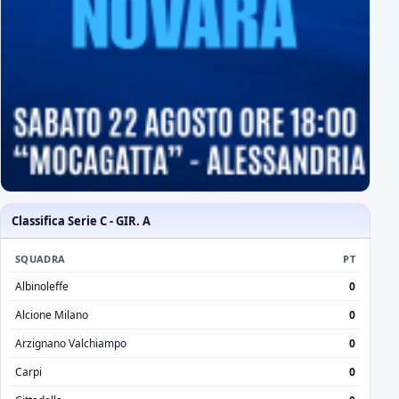
Classifica Serie C - GIR. A
SQUADRA
PT
Albinoleffe
0
Alcione Milano
0
Arzignano Valchiampo
0
Carpi
0