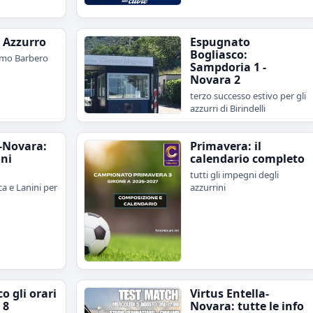
e Azzurro
Espugnato
Bogliasco:
imo Barbero
Sampdoria 1 -
Novara 2
terzo successo estivo per gli
azzurri di Birindelli
-Novara:
Primavera: il
oni
calendario completo
tutti gli impegni degli
a e Lanini per
azzurrini
o gli orari
Virtus Entella-
 8
Novara: tutte le info