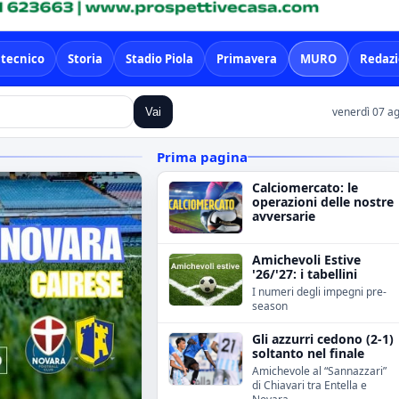
 tecnico
Storia
Stadio Piola
Primavera
MURO
Redaz
venerdì 07 a
Vai
Prima pagina
Calciomercato: le
operazioni delle nostre
avversarie
Amichevoli Estive
'26/'27: i tabellini
I numeri degli impegni pre-
season
Gli azzurri cedono (2-1)
soltanto nel finale
Amichevole al “Sannazzari”
di Chiavari tra Entella e