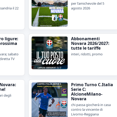
per l'amichevole del 5
sandria il 22
agosto 2026
iro ligure:
Abbonamenti
prossima
Novara 2026/2027:
tutte le tariffe
ara; sabato
interi, ridotti, promo
diretta TV
Novara:
Primo Turno C.Italia
ne!
Serie C:
AlcioneMilano-
ari degli
Novara
chi passa giocherà in casa
contro la vincente di
Livorno-Reggiana