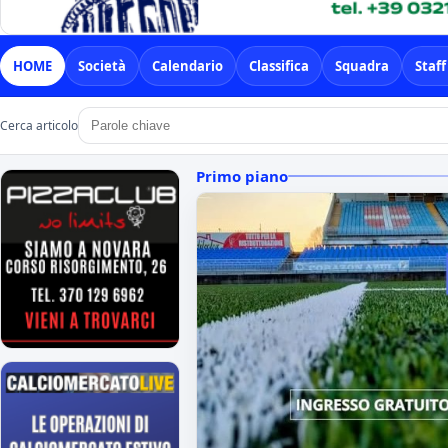
HOME
Società
Calendario
Classifica
Squadra
Staff
Cerca articolo
Primo piano