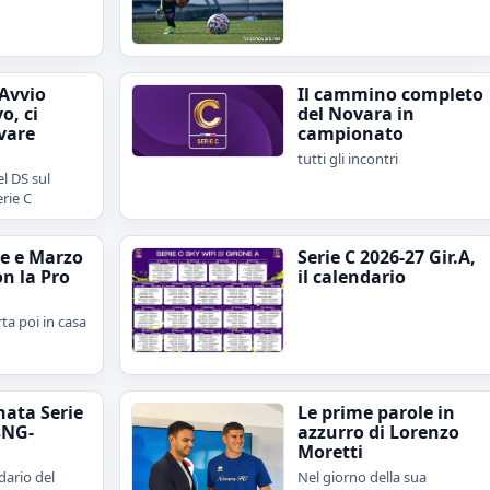
"Avvio
Il cammino completo
o, ci
del Novara in
vare
campionato
tutti gli incontri
l DS sul
erie C
e e Marzo
Serie C 2026-27 Gir.A,
on la Pro
il calendario
rta poi in casa
nata Serie
Le prime parole in
sNG-
azzurro di Lorenzo
Moretti
dario del
Nel giorno della sua