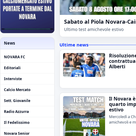
Sabato al Piola Novara-Ca
Ultimo test amichevole estivo
News
Ultime news
Risoluzion
NOVARA FC
contrattua
Alberti
Editoriali
Interviste
Calcio Mercato
Il Novara è
Sett. Giovanile
quarto im
estivo
Radio Azzurra
Mercoledì a Chi
amichevoli e me
Il Fedelissimo
Novara Senior