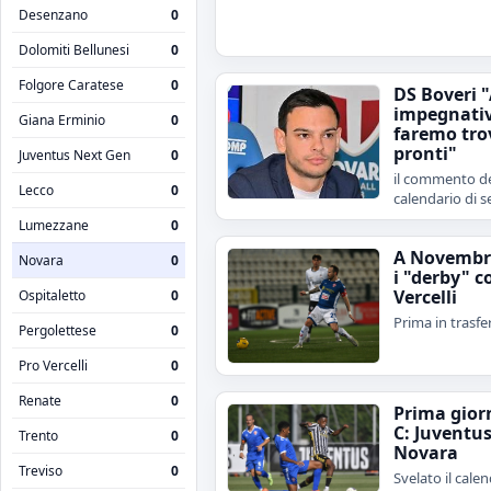
Desenzano
0
Dolomiti Bellunesi
0
Folgore Caratese
0
DS Boveri 
impegnativ
Giana Erminio
0
faremo tro
pronti"
Juventus Next Gen
0
il commento de
Lecco
0
calendario di s
Lumezzane
0
A Novembr
Novara
0
i "derby" c
Vercelli
Ospitaletto
0
Prima in trasfe
Pergolettese
0
Pro Vercelli
0
Renate
0
Prima gior
C: Juventu
Trento
0
Novara
Treviso
0
Svelato il calen