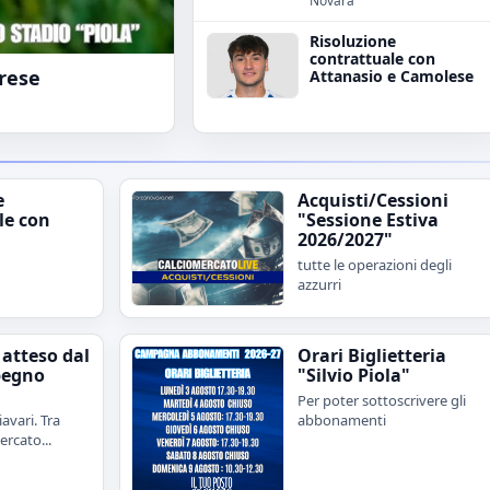
Novara
Risoluzione
contrattuale con
irese
Attanasio e Camolese
e
Acquisti/Cessioni
le con
"Sessione Estiva
2026/2027"
tutte le operazioni degli
azzurri
 atteso dal
Orari Biglietteria
pegno
"Silvio Piola"
Per poter sottoscrivere gli
avari. Tra
abbonamenti
rcato...