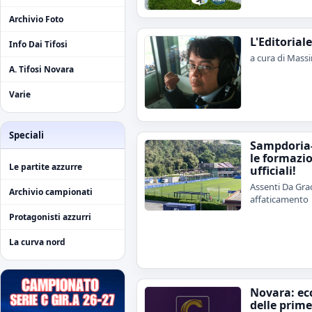
Archivio Foto
L'Editorial
Info Dai Tifosi
a cura di Mass
A. Tifosi Novara
Varie
Speciali
Sampdoria
le formazi
Le partite azzurre
ufficiali!
Assenti Da Grac
Archivio campionati
affaticamento
Protagonisti azzurri
La curva nord
Novara: ecc
delle prime