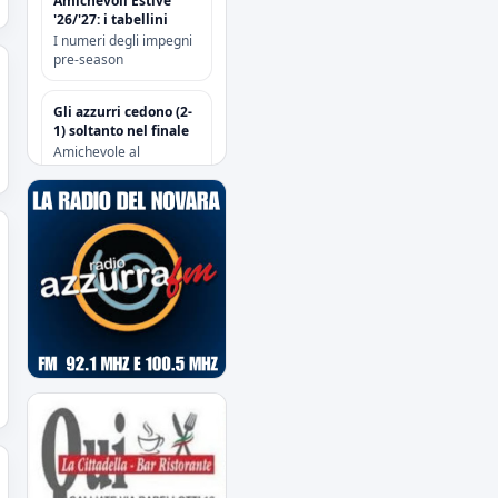
Amichevoli Estive
'26/'27: i tabellini
I numeri degli impegni
pre-season
Gli azzurri cedono (2-
1) soltanto nel finale
Amichevole al
“Sannazzari” di Chiavari
tra Entella e Novara
Risoluzione
contrattuale con
Attanasio e Camolese
Risoluzione
contrattuale con
Alberti
Acquisti/Cessioni
"Sessione Estiva
2026/2027"
tutte le operazioni degli