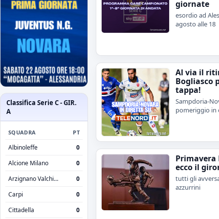
giornate
esordio ad Ales
agosto alle 18
Al via il rit
Bogliasco 
tappa!
Sampdoria-Nov
Classifica Serie C - GIR.
pomeriggio in 
A
SQUADRA
PT
Albinoleffe
0
Primavera 
Alcione Milano
0
ecco il giro
tutti gli avvers
Arzignano Valchiampo
0
azzurrini
Carpi
0
Cittadella
0