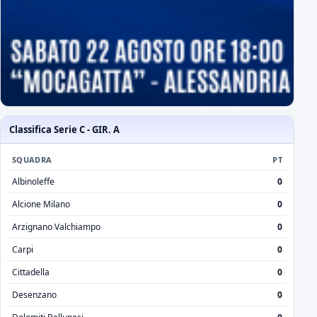
Classifica Serie C - GIR. A
SQUADRA
PT
Albinoleffe
0
Alcione Milano
0
Arzignano Valchiampo
0
Carpi
0
Cittadella
0
Desenzano
0