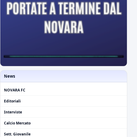
News
NOVARA FC
Editoriali
Interviste
Calcio Mercato
Sett. Giovanile