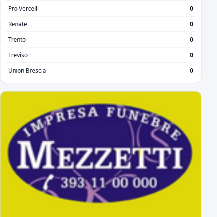
Pro Vercelli
0
Renate
0
Trento
0
Treviso
0
Union Brescia
0