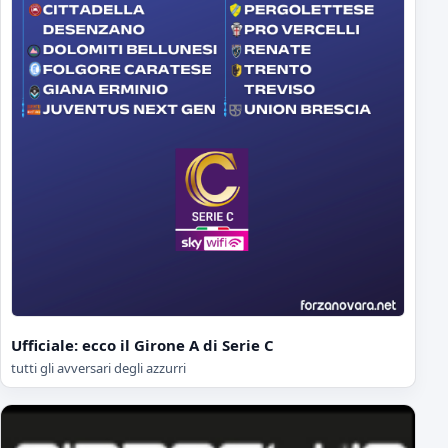
Ufficiale: ecco il Girone A di Serie C
tutti gli avversari degli azzurri