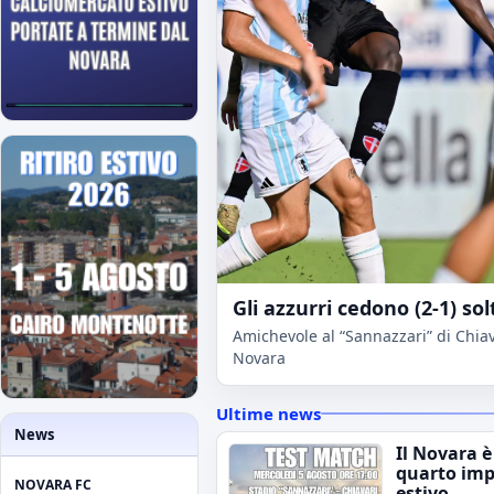
Gli azzurri cedono (2-1) sol
Amichevole al “Sannazzari” di Chiava
Novara
Ultime news
News
Il Novara è
quarto im
NOVARA FC
estivo