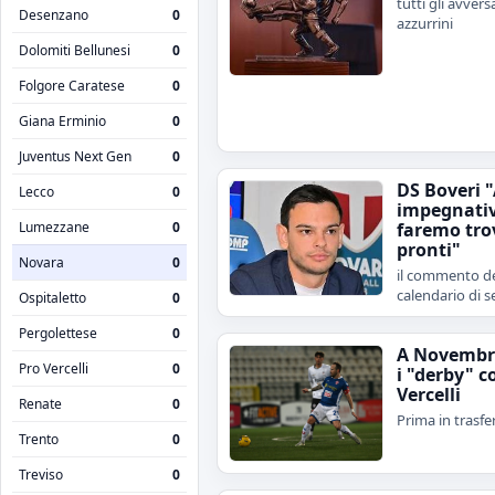
tutti gli avvers
Desenzano
0
azzurrini
Dolomiti Bellunesi
0
Folgore Caratese
0
Giana Erminio
0
Juventus Next Gen
0
DS Boveri 
Lecco
0
impegnativ
Lumezzane
0
faremo tro
pronti"
Novara
0
il commento de
calendario di s
Ospitaletto
0
Pergolettese
0
A Novembr
Pro Vercelli
0
i "derby" c
Vercelli
Renate
0
Prima in trasfe
Trento
0
Treviso
0