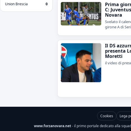
Prima gior
Union Brescia
0
C: Juventu
Novara
Svelato il calen
girone A di Ser
Il DS azzur
presenta L
Moretti
il video di pre
Cookies
Lega p
www.forzanovara.net
- il primo portale dedicato alla squadr