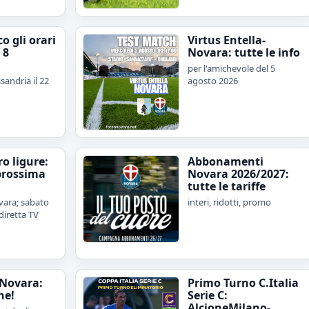
o gli orari
Virtus Entella-
 8
Novara: tutte le info
per l'amichevole del 5
sandria il 22
agosto 2026
iro ligure:
Abbonamenti
prossima
Novara 2026/2027:
tutte le tariffe
ara; sabato
interi, ridotti, promo
diretta TV
Novara:
Primo Turno C.Italia
ne!
Serie C:
AlcioneMilano-