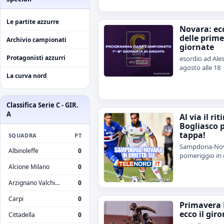
Le partite azzurre
Novara: ecc
delle prime
Archivio campionati
giornate
Protagonisti azzurri
esordio ad Ales
agosto alle 18
La curva nord
Classifica Serie C - GIR.
A
Al via il rit
Bogliasco 
tappa!
SQUADRA
PT
Sampdoria-Nov
Albinoleffe
0
pomeriggio in 
Alcione Milano
0
Arzignano Valchiampo
0
Carpi
0
Primavera 
ecco il giro
Cittadella
0