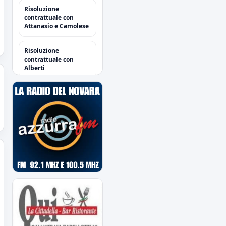
Risoluzione
contrattuale con
Attanasio e Camolese
Risoluzione
contrattuale con
Alberti
Acquisti/Cessioni
"Sessione Estiva
2026/2027"
tutte le operazioni degli
azzurri
Il Novara è atteso dal
quarto impegno
estivo
Mercoledì a Chiavari.
Tra amichevoli e
mercato...
Orari Biglietteria