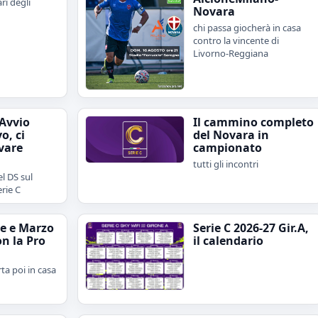
ari degli
Novara
chi passa giocherà in casa
contro la vincente di
Livorno-Reggiana
"Avvio
Il cammino completo
o, ci
del Novara in
vare
campionato
tutti gli incontri
l DS sul
erie C
e e Marzo
Serie C 2026-27 Gir.A,
on la Pro
il calendario
rta poi in casa