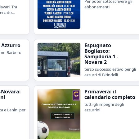
Per poter sottoscrivere gli
avari. Tra
abbonamenti
rcato...
e Azzurro
Espugnato
Bogliasco:
imo Barbero
Sampdoria 1 -
Novara 2
terzo successo estivo per gli
azzurri di Birindelli
-Novara:
Primavera: il
oni
calendario completo
tutti gli impegni degli
a e Lanini per
azzurrini