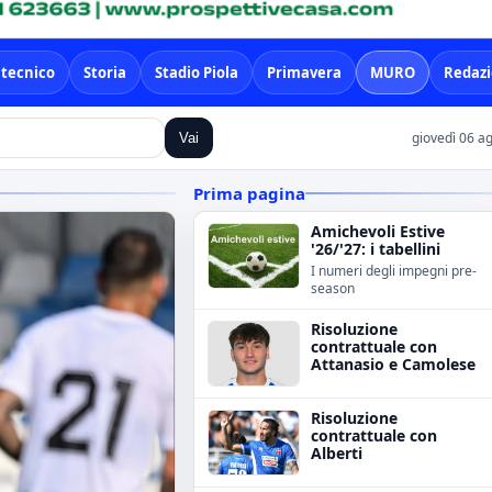
 tecnico
Storia
Stadio Piola
Primavera
MURO
Redaz
giovedì 06 a
Vai
Prima pagina
Amichevoli Estive
'26/'27: i tabellini
I numeri degli impegni pre-
season
Risoluzione
contrattuale con
Attanasio e Camolese
Risoluzione
contrattuale con
Alberti