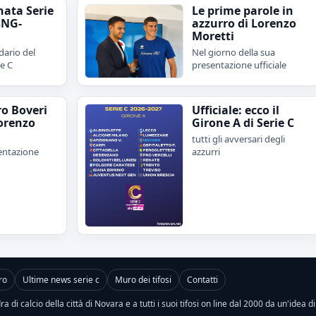
nata Serie
Le prime parole in
sNG-
azzurro di Lorenzo
Moretti
dario del
Nel giorno della sua
ie C
presentazione ufficiale
ro Boveri
Ufficiale: ecco il
orenzo
Girone A di Serie C
tutti gli avversari degli
sentazione
azzurri
ro
Ultime news serie c
Muro dei tifosi
Contatti
a di calcio della città di Novara e a tutti i suoi tifosi on line dal 2000 da un'idea d