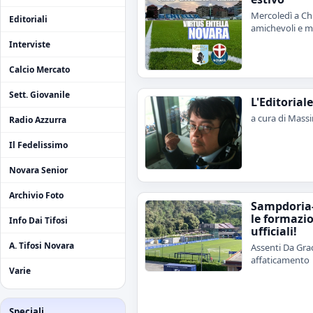
Mercoledì a Chi
Editoriali
amichevoli e me
Interviste
Calcio Mercato
Sett. Giovanile
L'Editorial
a cura di Mass
Radio Azzurra
Il Fedelissimo
Novara Senior
Archivio Foto
Sampdoria
le formazi
Info Dai Tifosi
ufficiali!
A. Tifosi Novara
Assenti Da Grac
affaticamento
Varie
Speciali