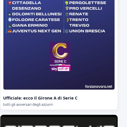
Ufficiale: ecco il Girone A di Serie C
tutti gli avversari degli azzurri