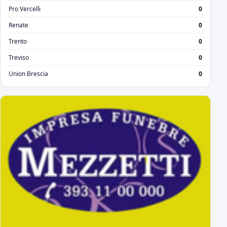
Pro Vercelli
0
Renate
0
Trento
0
Treviso
0
Union Brescia
0