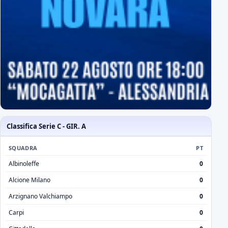
Classifica Serie C - GIR. A
SQUADRA
PT
Albinoleffe
0
Alcione Milano
0
Arzignano Valchiampo
0
Carpi
0