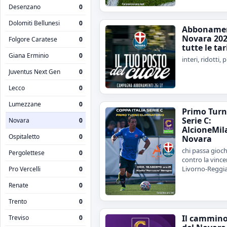
Desenzano
0
Dolomiti Bellunesi
0
Abboname
Novara 202
Folgore Caratese
0
tutte le tar
Giana Erminio
0
interi, ridotti,
Juventus Next Gen
0
Lecco
0
Lumezzane
0
Primo Turno
Serie C:
Novara
0
AlcioneMil
Ospitaletto
0
Novara
chi passa gioch
Pergolettese
0
contro la vince
Livorno-Reggi
Pro Vercelli
0
Renate
0
Trento
0
Il cammin
Treviso
0