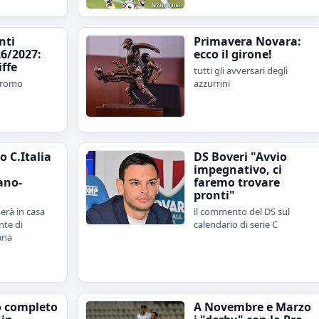
nti
Primavera Novara:
6/2027:
ecco il girone!
iffe
tutti gli avversari degli
 promo
azzurrini
 C.Italia
DS Boveri "Avvio
impegnativo, ci
ano-
faremo trovare
pronti"
erà in casa
il commento del DS sul
nte di
calendario di serie C
ana
o completo
A Novembre e Marzo