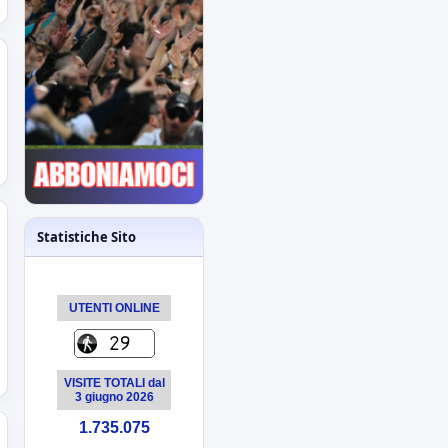
Espugnato Bogliasco:
Sampdoria 1 - Novara
2
terzo successo estivo
per gli azzurri di
Birindelli
Sampdoria-Novara: le
formazioni ufficiali!
Assenti Da Graca e
Lanini per
affaticamento
Statistiche Sito
Primavera: il
calendario completo
tutti gli impegni degli
UTENTI ONLINE
azzurrini
Novara: ecco gli orari
VISITE TOTALI dal
delle prime 8
3 giugno 2026
giornate
esordio ad Alessandria
1.735.075
il 22 agosto alle 18