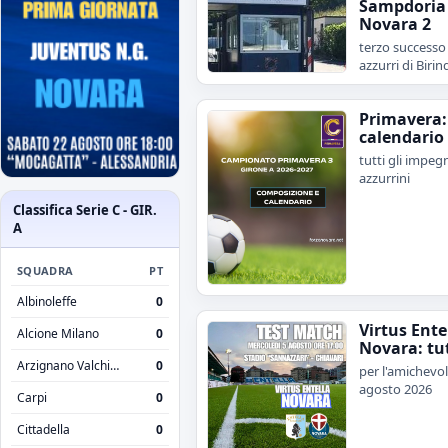
Sampdoria 
Novara 2
terzo successo 
azzurri di Birind
Primavera: 
calendario
tutti gli impegn
azzurrini
Classifica Serie C - GIR.
A
SQUADRA
PT
Albinoleffe
0
Virtus Ente
Alcione Milano
0
Novara: tut
Arzignano Valchiampo
0
per l'amichevol
agosto 2026
Carpi
0
Cittadella
0