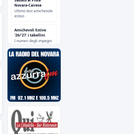
Sabato al Piola
Novara-Cairese
Ultimo test amichevole
estivo
Amichevoli Estive
'26/'27: i tabellini
I numeri degli impegni
pre-season
Gli azzurri cedono (2-
1) soltanto nel finale
Amichevole al
“Sannazzari” di Chiavari
tra Entella e Novara
Risoluzione
contrattuale con
Attanasio e Camolese
Risoluzione
contrattuale con
Alberti