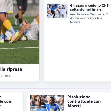
Gli azzurri cedono (2-1)
soltanto nel finale
Amichevole al “Sannazzari”
di Chiavari tra Entella e
Novara
lla ripresa
Cairese
e
Risoluzione
le con
contrattuale con
e
Alberti