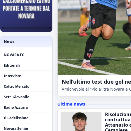
News
NOVARA FC
Editoriali
Interviste
Nell’ultimo test due gol ne
Calcio Mercato
Amichevole al “Piola” tra Novara e 
Sett. Giovanile
Ultime news
Radio Azzurra
Risoluzion
Il Fedelissimo
contrattua
Attanasio 
Novara Senior
Camolese