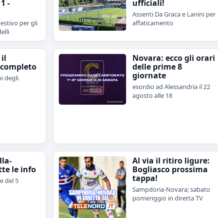
1 -
ufficiali!
Assenti Da Graca e Lanini per
estivo per gli
affaticamento
elli
il
Novara: ecco gli orari
 completo
delle prime 8
giornate
i degli
esordio ad Alessandria il 22
agosto alle 18
lla-
Al via il ritiro ligure:
te le info
Bogliasco prossima
tappa!
e del 5
Sampdoria-Novara; sabato
pomeriggio in diretta TV