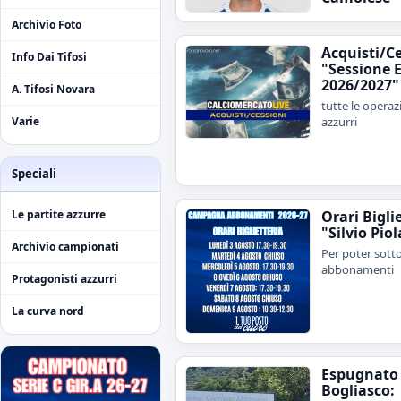
Archivio Foto
Acquisti/C
Info Dai Tifosi
"Sessione E
2026/2027"
A. Tifosi Novara
tutte le operaz
azzurri
Varie
Speciali
Orari Bigli
Le partite azzurre
"Silvio Piol
Archivio campionati
Per poter sotto
abbonamenti
Protagonisti azzurri
La curva nord
Espugnato
Bogliasco: