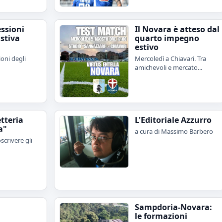
essioni
Il Novara è atteso dal
stiva
quarto impegno
estivo
ioni degli
Mercoledì a Chiavari. Tra
amichevoli e mercato...
etteria
L'Editoriale Azzurro
a"
a cura di Massimo Barbero
scrivere gli
Sampdoria-Novara:
le formazioni