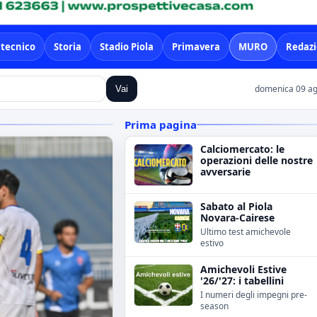
 tecnico
Storia
Stadio Piola
Primavera
MURO
Redaz
domenica 09 ag
Vai
Prima pagina
Calciomercato: le
operazioni delle nostre
avversarie
Sabato al Piola
Novara-Cairese
Ultimo test amichevole
estivo
Amichevoli Estive
'26/'27: i tabellini
I numeri degli impegni pre-
season