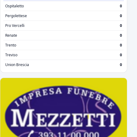
Ospitaletto
0
Pergolettese
0
Pro Vercelli
0
Renate
0
Trento
0
Treviso
0
Union Brescia
0