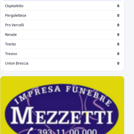
Ospitaletto
0
Pergolettese
0
Pro Vercelli
0
Renate
0
Trento
0
Treviso
0
Union Brescia
0